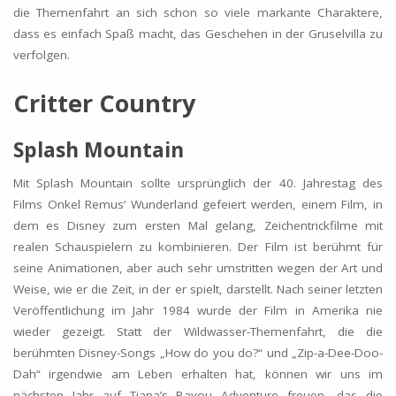
die Themenfahrt an sich schon so viele markante Charaktere,
dass es einfach Spaß macht, das Geschehen in der Gruselvilla zu
verfolgen.
Critter Country
Splash Mountain
Mit Splash Mountain sollte ursprünglich der 40. Jahrestag des
Films Onkel Remus‘ Wunderland gefeiert werden, einem Film, in
dem es Disney zum ersten Mal gelang, Zeichentrickfilme mit
realen Schauspielern zu kombinieren. Der Film ist berühmt für
seine Animationen, aber auch sehr umstritten wegen der Art und
Weise, wie er die Zeit, in der er spielt, darstellt. Nach seiner letzten
Veröffentlichung im Jahr 1984 wurde der Film in Amerika nie
wieder gezeigt. Statt der Wildwasser-Themenfahrt, die die
berühmten Disney-Songs „How do you do?“ und „Zip-a-Dee-Doo-
Dah“ irgendwie am Leben erhalten hat, können wir uns im
nächsten Jahr auf Tiana’s Bayou Adventure freuen, das die