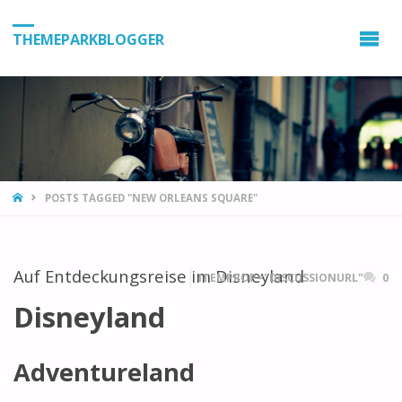
THEMEPARKBLOGGER
HOME
POSTS TAGGED "NEW ORLEANS SQUARE"
Auf Entdeckungsreise im Disneyland
ITEMPROP="DISCUSSIONURL"
0
Disneyland
Adventureland