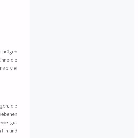
schrägen
Ohne die
 so viel
gen, die
liebenen
eine gut
 hin und