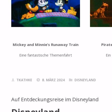
Mickey and Minnie’s Runaway Train
Pirat
Eine fantastische Themenfahrt
Ein
TKATHKE
8. MÄRZ 2024
DISNEYLAND
Auf Entdeckungsreise im Disneyland
Disneyland