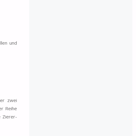
llen und
ber zwei
er Reihe
 Zierer-