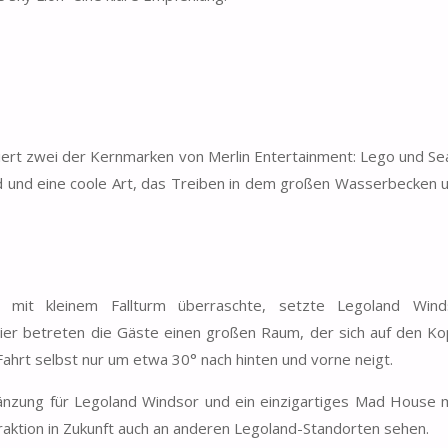
rt zwei der Kernmarken von Merlin Entertainment: Lego und Seal
nd und eine coole Art, das Treiben in dem großen Wasserbecken 
t mit kleinem Fallturm überraschte, setzte Legoland Wind
 Hier betreten die Gäste einen großen Raum, der sich auf den Kopf
 Fahrt selbst nur um etwa 30° nach hinten und vorne neigt.
nzung für Legoland Windsor und ein einzigartiges Mad House m
raktion in Zukunft auch an anderen Legoland-Standorten sehen.