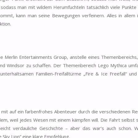
v, sodass man mit wildem Herumfuchteln tatsächlich viele Punkte 
kommt, kann man seine Bewegungen verfeinern. Alles in allem 
ktion.
ie Merlin Entertainments Group, anstelle eines Themenbereichs,
land Windsor zu schaffen. Der Themenbereich Lego Mythica umf
unterhaltsamen Familien-Freifalltürme
„Fire & Ice Freefall“
und 
n“ mit auf ein farbenfrohes Abenteuer durch die verschiedenen Re
llem, weil jedes Wesen mit einem kämpfen will. Die Fahrt selbst 
leicht verdauliche Geschichte – aber das war’s auch schon. 
e Sky Lion“ eine klare Empfehlung.