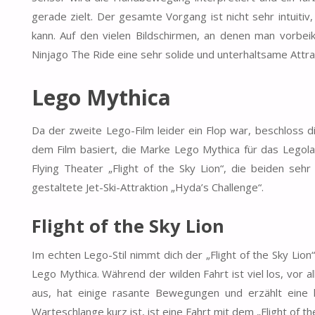
gerade zielt. Der gesamte Vorgang ist nicht sehr intuiti
kann. Auf den vielen Bildschirmen, an denen man vorbei
Ninjago The Ride eine sehr solide und unterhaltsame Attra
Lego Mythica
Da der zweite Lego-Film leider ein Flop war, beschloss d
dem Film basiert, die Marke Lego Mythica für das Lego
Flying Theater
„Flight of the Sky Lion“,
die beiden sehr 
gestaltete Jet-Ski-Attraktion
„Hyda’s Challenge“.
Flight of the Sky Lion
Im echten Lego-Stil nimmt dich der „Flight of the Sky Lio
Lego Mythica. Während der wilden Fahrt ist viel los, vor a
aus, hat einige rasante Bewegungen und erzählt eine 
Warteschlange kurz ist, ist eine Fahrt mit dem „Flight of th