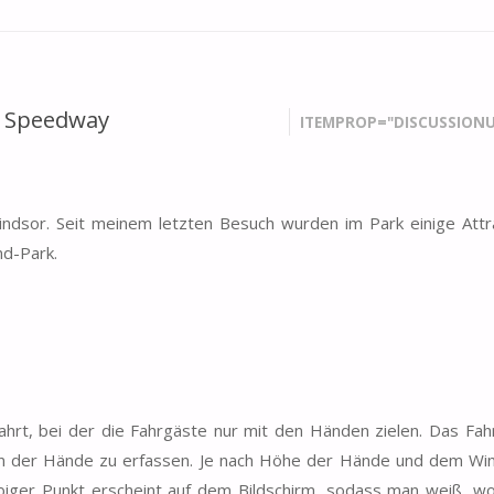
e Speedway
ITEMPROP="DISCUSSIONU
indsor. Seit meinem letzten Besuch wurden im Park einige Attr
nd-Park.
ahrt, bei der die Fahrgäste nur mit den Händen zielen. Das Fa
 der Hände zu erfassen. Je nach Höhe der Hände und dem Wi
biger Punkt erscheint auf dem Bildschirm, sodass man weiß, w