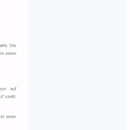
ife. Die
um einen
sor auf
 stellt.
it einer