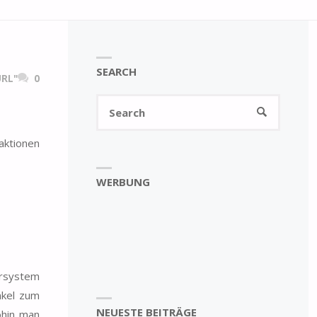
SEARCH
RL"
0
Search
SEARCH
for:
aktionen
WERBUNG
hrsystem
nkel zum
NEUESTE BEITRÄGE
ohin man