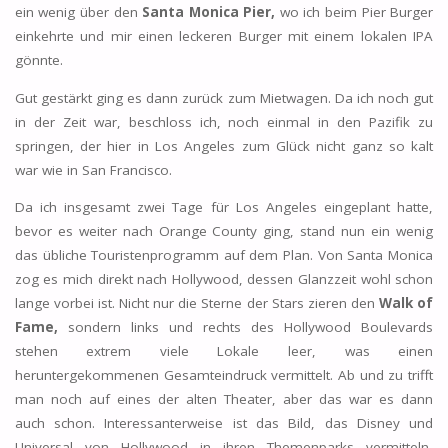
ein wenig über den
Santa Monica Pier,
wo ich beim Pier Burger
einkehrte und mir einen leckeren Burger mit einem lokalen IPA
gönnte.
Gut gestärkt ging es dann zurück zum Mietwagen. Da ich noch gut
in der Zeit war, beschloss ich, noch einmal in den Pazifik zu
springen, der hier in Los Angeles zum Glück nicht ganz so kalt
war wie in San Francisco.
Da ich insgesamt zwei Tage für Los Angeles eingeplant hatte,
bevor es weiter nach Orange County ging, stand nun ein wenig
das übliche Touristenprogramm auf dem Plan. Von Santa Monica
zog es mich direkt nach Hollywood, dessen Glanzzeit wohl schon
lange vorbei ist. Nicht nur die Sterne der Stars zieren den
Walk of
Fame,
sondern links und rechts des Hollywood Boulevards
stehen extrem viele Lokale leer, was einen
heruntergekommenen Gesamteindruck vermittelt. Ab und zu trifft
man noch auf eines der alten Theater, aber das war es dann
auch schon. Interessanterweise ist das Bild, das Disney und
Universal von Hollywood in ihren Themenparks vermitteln,