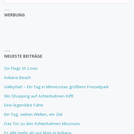
fo
WERBUNG
NEUESTE BEITRÄGE
Six Flags St. Louis
Indiana Beach
Valleyfair! – Ein Tag in Minnesotas größtem Freizeitpark
Wo Shopping auf Achterbahnen trifft
Eine legendäre Fahrt
Ein Tag, sieben Welten, ein Ziel
Das Tor zu den Achterbahnen Missouris
Es gibt mehr als nur Mais in Indiana