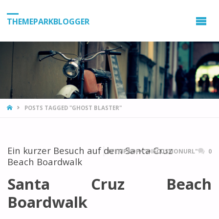
THEMEPARKBLOGGER
HOME
POSTS TAGGED "GHOST BLASTER"
Ein kurzer Besuch auf dem Santa Cruz
ITEMPROP="DISCUSSIONURL"
0
Beach Boardwalk
Santa Cruz Beach
Boardwalk