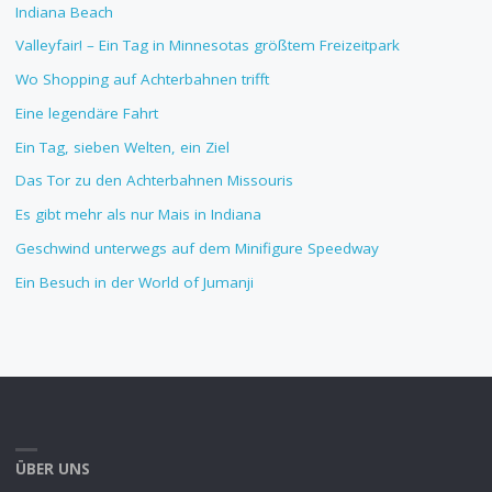
Indiana Beach
Valleyfair! – Ein Tag in Minnesotas größtem Freizeitpark
Wo Shopping auf Achterbahnen trifft
Eine legendäre Fahrt
Ein Tag, sieben Welten, ein Ziel
Das Tor zu den Achterbahnen Missouris
Es gibt mehr als nur Mais in Indiana
Geschwind unterwegs auf dem Minifigure Speedway
Ein Besuch in der World of Jumanji
ÜBER UNS