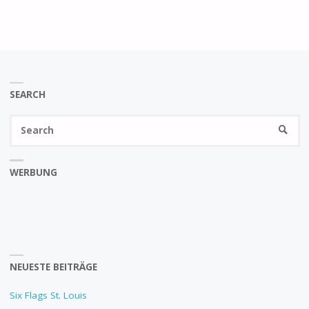
SEARCH
Se
SEARC
fo
WERBUNG
NEUESTE BEITRÄGE
Six Flags St. Louis