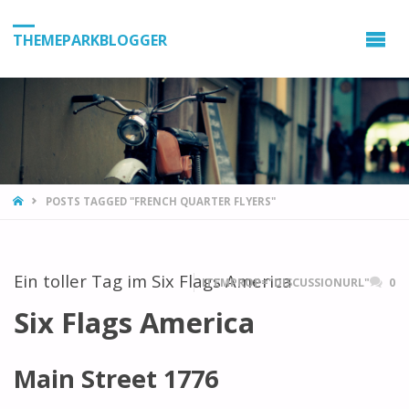
THEMEPARKBLOGGER
HOME
POSTS TAGGED "FRENCH QUARTER FLYERS"
Ein toller Tag im Six Flags America
ITEMPROP="DISCUSSIONURL"
0
Six Flags America
Main Street 1776