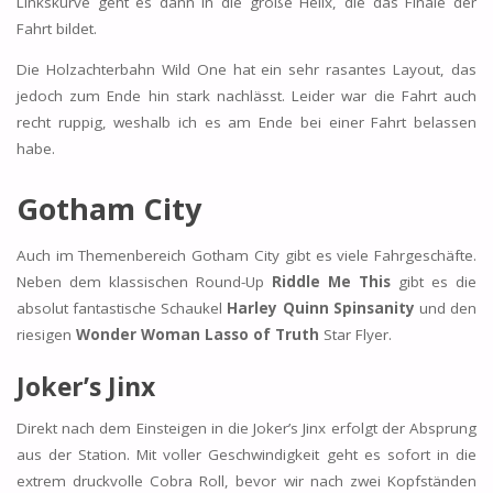
Linkskurve geht es dann in die große Helix, die das Finale der
Fahrt bildet.
Die Holzachterbahn Wild One hat ein sehr rasantes Layout, das
jedoch zum Ende hin stark nachlässt. Leider war die Fahrt auch
recht ruppig, weshalb ich es am Ende bei einer Fahrt belassen
habe.
Gotham City
Auch im Themenbereich Gotham City gibt es viele Fahrgeschäfte.
Neben dem klassischen Round-Up
Riddle Me This
gibt es die
absolut fantastische Schaukel
Harley Quinn Spinsanity
und den
riesigen
Wonder Woman Lasso of Truth
Star Flyer.
Joker’s Jinx
Direkt nach dem Einsteigen in die Joker’s Jinx erfolgt der Absprung
aus der Station. Mit voller Geschwindigkeit geht es sofort in die
extrem druckvolle Cobra Roll, bevor wir nach zwei Kopfständen