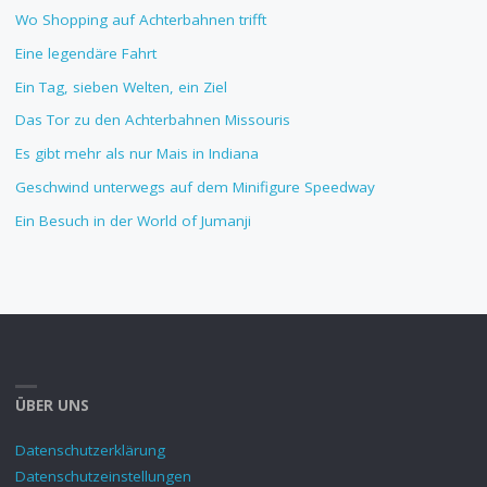
Wo Shopping auf Achterbahnen trifft
Eine legendäre Fahrt
Ein Tag, sieben Welten, ein Ziel
Das Tor zu den Achterbahnen Missouris
Es gibt mehr als nur Mais in Indiana
Geschwind unterwegs auf dem Minifigure Speedway
Ein Besuch in der World of Jumanji
ÜBER UNS
Datenschutzerklärung
Datenschutzeinstellungen