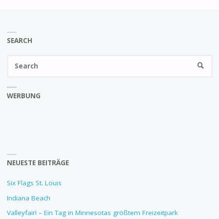
SEARCH
Se
SEARC
fo
WERBUNG
NEUESTE BEITRÄGE
Six Flags St. Louis
Indiana Beach
Valleyfair! – Ein Tag in Minnesotas größtem Freizeitpark