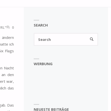
SEARCH
RL"
0
Search
e ändern
SEARCH
for:
atte ich
ix Flags
WERBUNG
en Nacht
r an den
ert war,
lich das
gab. Das
NEUESTE BEITRÄGE