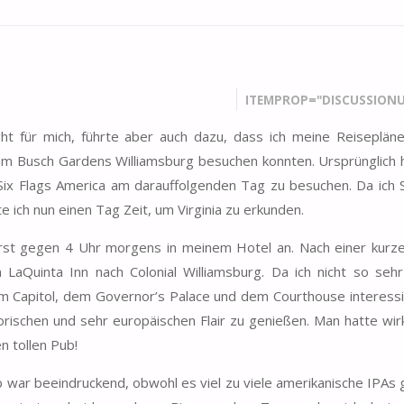
ITEMPROP="DISCUSSIONU
ht für mich, führte aber auch dazu, dass ich meine Reiseplän
m Busch Gardens Williamsburg besuchen konnten. Ursprünglich h
Six Flags America am darauffolgenden Tag zu besuchen. Da ich S
 ich nun einen Tag Zeit, um Virginia zu erkunden.
 erst gegen 4 Uhr morgens in meinem Hotel an. Nach einer kurz
aQuinta Inn nach Colonial Williamsburg. Da ich nicht so seh
 Capitol, dem Governor’s Palace und dem Courthouse interessi
orischen und sehr europäischen Flair zu genießen. Man hatte wirk
n tollen Pub!
 war beeindruckend, obwohl es viel zu viele amerikanische IPAs 