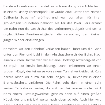
Bei dem Incredicoaster handelt es sich um die größte Achterbahn
in einem Disney-Themenpark. Sie wurde 2001 unter dem Namen
California Screamin‘ eröffnet und war vor allem für ihren
großartigen Soundtrack bekannt. Als Teil des Pixar Piers erzählt
die Bahn nun die Geschichte des verlorenen Jack-Jack und seiner
unglaublichen Familienmitglieder, die versuchen, den kleinen
Jungen wieder einzufangen.
Nachdem wir den Bahnhof verlassen haben, führt uns die Bahn
unter den Pier und bald in den Abschussbereich der Bahn. Nach
einem kurzen Halt werden wir auf eine Höchstgeschwindigkeit von
55 mp/h (88 km/h) beschleunigt. Dann erklimmen wir einen
großen Hügel, der teilweise von einem Tunnel verkleidet ist. Kurz
darauf rasen wir durch ein sehr langes Tal, bevor wir in einen
Bremsabschnitt einfahren. Die Fahrt geht dann in einer sehr
weiten Rechtskurve weiter, die mit der Zeit immer steiler wird.
Nach einem Richtungswechsel geht es dann auf einen großen
Hügel, der uns mit LIM weiter nach oben schiebt. Auch hier wird
der Hügel teilweise durch einen Tunnel geschlossen. Dann geht es