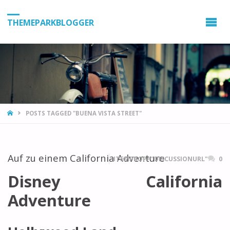
THEMEPARKBLOGGER
HOME
POSTS TAGGED "BUENA VISTA STREET"
Auf zu einem California Adventure
ITEMPROP="DISCUSSIONURL"
0
Disney California
Adventure