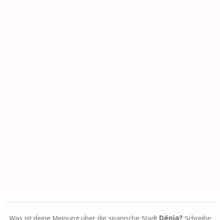
Was ist deine Meinung über die spanische Stadt
Dénia?
Schreibe