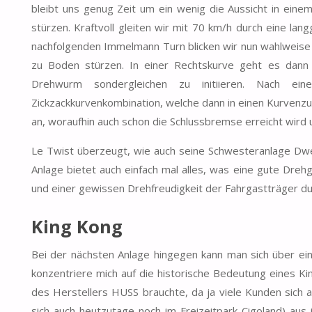
bleibt uns genug Zeit um ein wenig die Aussicht in eine
stürzen. Kraftvoll gleiten wir mit 70 km/h durch eine l
nachfolgenden Immelmann Turn blicken wir nun wahlweise 
zu Boden stürzen. In einer Rechtskurve geht es dann 
Drehwurm sondergleichen zu initiieren. Nach ein
Zickzackkurvenkombination, welche dann in einen Kurvenzug
an, woraufhin auch schon die Schlussbremse erreicht wird 
Le Twist überzeugt, wie auch seine Schwesteranlage Dwe
Anlage bietet auch einfach mal alles, was eine gute Dreh
und einer gewissen Drehfreudigkeit der Fahrgastträger durc
King Kong
Bei der nächsten Anlage hingegen kann man sich über eine
konzentriere mich auf die historische Bedeutung eines K
des Herstellers HUSS brauchte, da ja viele Kunden sich a
sich auch heutzutage noch im Freizeitpark Cigoland) aus 