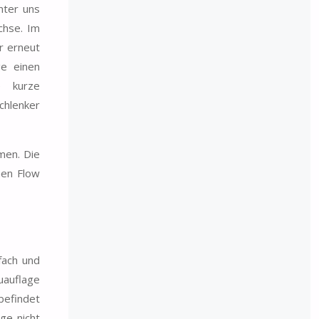
nter uns
chse. Im
r erneut
ge einen
e kurze
chlenker
men. Die
nen Flow
fach und
uauflage
befindet
ge nicht