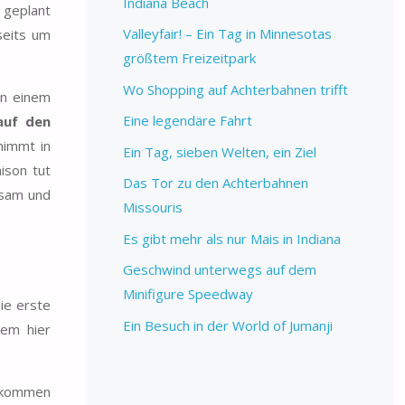
Indiana Beach
 geplant
Valleyfair! – Ein Tag in Minnesotas
seits um
größtem Freizeitpark
Wo Shopping auf Achterbahnen trifft
an einem
Eine legendäre Fahrt
auf den
nimmt in
Ein Tag, sieben Welten, ein Ziel
ison tut
Das Tor zu den Achterbahnen
tsam und
Missouris
Es gibt mehr als nur Mais in Indiana
Geschwind unterwegs auf dem
Minifigure Speedway
ie erste
Ein Besuch in der World of Jumanji
nem hier
gekommen