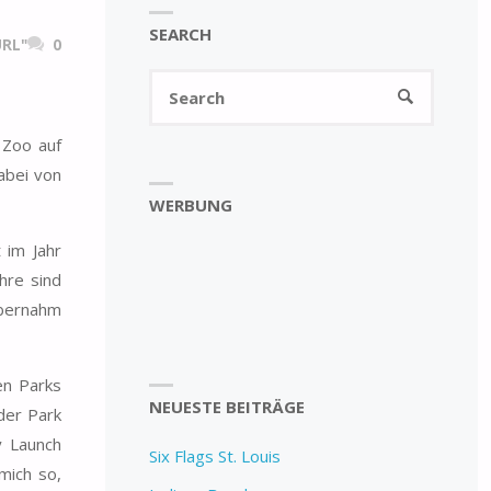
SEARCH
RL"
0
Search
SEARCH
for:
 Zoo auf
dabei von
WERBUNG
 im Jahr
hre sind
übernahm
en Parks
NEUESTE BEITRÄGE
der Park
y Launch
Six Flags St. Louis
mich so,