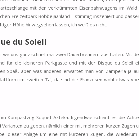
r Warteschlange mit den verkrümmten Eisenbahnwagons im Wald
schen Freizeitpark Bobbejaanland – stimmig inszeniert und passe
tiger Höhe hinwegsehen lassen, ich weiß es nicht.
ue du Soleil
ir uns ganz schnell mal zwei Dauerbrennern aus Italien. Mit d
d für die kleineren Parkgäste und mit der Disque du Soleil ei
hen Spaß, aber was anderes erwartet man von Zamperla ja auc
plattform im zweiten Tal; da sind die Franzosen wohl etwas vors
zum Kompaktzug-Soquet Azteka. Irgendwie scheint es die Acht
i Varianten zu geben, nämlich einer mit mehreren kurzen Zügen u
bei dieser Anlage um eine mit kürzeren Zügen, die wiederum 