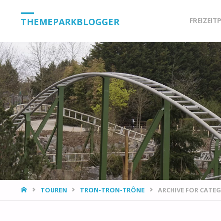
Skip
THEMEPARKBLOGGER
FREIZEIT
to
content
HOME
TOUREN
TRON-TRON-TRÔNE
ARCHIVE FOR CATE