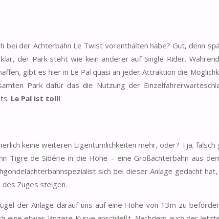
euch bei der Achterbahn Le Twist vorenthalten habe? Gut, denn sp
lar, der Park steht wie kein anderer auf Single Rider. Währen
fen, gibt es hier in Le Pal quasi an jeder Attraktion die Möglichk
gesamten Park dafür das die Nutzung der Einzelfahrerwarteschl
hts.
Le Pal ist toll!
erlich keine weiteren Eigentümlichkeiten mehr, oder? Tja, falsch
ahn Tigre de Sibérie in die Höhe – eine Großachterbahn aus d
gondelachterbahnspezialist sich bei dieser Anlage gedacht hat,
n des Zuges steigen.
thügel der Anlage darauf uns auf eine Höhe von 13m zu beförde
h eine etwas längere Kurve anschließt. Nachdem auch der letz