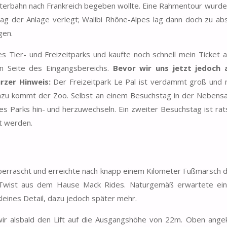
hterbahn nach Frankreich begeben wollte. Eine Rahmentour wurde
ag der Anlage verlegt; Walibi Rhône-Alpes lag dann doch zu ab
gen.
s Tier- und Freizeitparks und kaufte noch schnell mein Ticket 
en Seite des Eingangsbereichs.
Bevor wir uns jetzt jedoch 
rzer Hinweis:
Der Freizeitpark Le Pal ist verdammt groß und 
inzu kommt der Zoo. Selbst an einem Besuchstag in der Nebensa
es Parks hin- und herzuwechseln. Ein zweiter Besuchstag ist ra
t werden.
g überrascht und erreichte nach knapp einem Kilometer Fußmarsch d
e Twist aus dem Hause Mack Rides. Naturgemäß erwartete ei
leines Detail, dazu jedoch später mehr.
 wir alsbald den Lift auf die Ausgangshöhe von 22m. Oben an