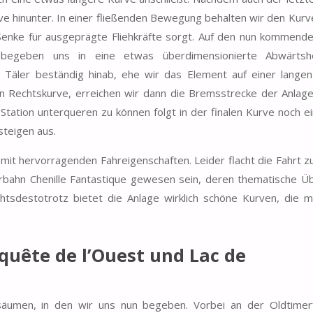
urve hinunter. In einer fließenden Bewegung behalten wir den Kur
Senke für ausgeprägte Fliehkräfte sorgt. Auf den nun kommend
 begeben uns in eine etwas überdimensionierte Abwärtshe
Täler beständig hinab, ehe wir das Element auf einer lang
n Rechtskurve, erreichen wir dann die Bremsstrecke der Anlage
Station unterqueren zu können folgt in der finalen Kurve noch ei
steigen aus.
e mit hervorragenden Fahreigenschaften. Leider flacht die Fahrt 
erbahn Chenille Fantastique gewesen sein, deren thematische Ü
htsdestotrotz bietet die Anlage wirklich schöne Kurven, die m
quête de l’Ouest und Lac de
äumen, in den wir uns nun begeben. Vorbei an der Oldtimer