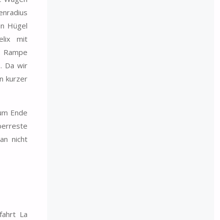
venradius
en Hügel
lix mit
en Rampe
. Da wir
n kurzer
zum Ende
berreste
an nicht
fahrt La