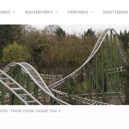
PARKS
WASSERPARKS
TIERPARKS
SIGHTSEEING
GORY "TRON-TRON-TRÔNE TAG 2"