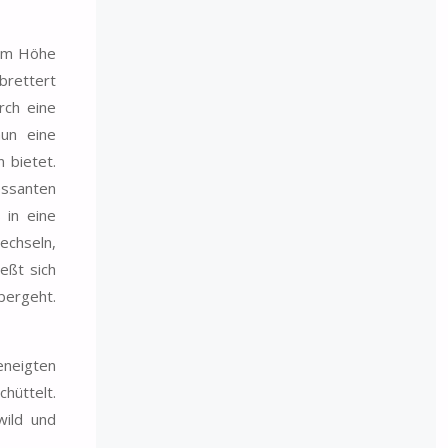
17m Höhe
brettert
rch eine
un eine
 bietet.
essanten
 in eine
echseln,
eßt sich
bergeht.
eneigten
hüttelt.
wild und