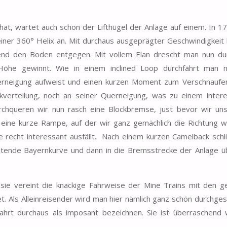
hat, wartet auch schon der Lifthügel der Anlage auf einem. In 
iner 360° Helix an. Mit durchaus ausgeprägter Geschwindigkeit 
nd den Boden entgegen. Mit vollem Elan drescht man nun du
öhe gewinnt. Wie in einem inclined Loop durchfährt man n
uerneigung aufweist und einen kurzen Moment zum Verschnaufen
kverteilung, noch an seiner Querneigung, was zu einem inter
urchqueren wir nun rasch eine Blockbremse, just bevor wir uns
 eine kurze Rampe, auf der wir ganz gemächlich die Richtung w
recht interessant ausfällt. Nach einem kurzen Camelback schli
weitende Bayernkurve und dann in die Bremsstrecke der Anlage ü
 sie vereint die knackige Fahrweise der Mine Trains mit den g
Als Alleinreisender wird man hier nämlich ganz schön durchgesc
Fahrt durchaus als imposant bezeichnen. Sie ist überraschend 