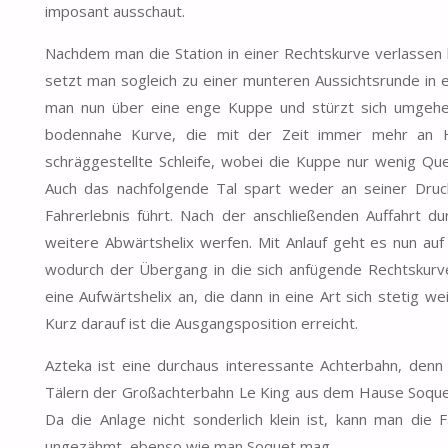
imposant ausschaut.
Nachdem man die Station in einer Rechtskurve verlassen 
setzt man sogleich zu einer munteren Aussichtsrunde in e
man nun über eine enge Kuppe und stürzt sich umgehe
bodennahe Kurve, die mit der Zeit immer mehr an H
schräggestellte Schleife, wobei die Kuppe nur wenig Q
Auch das nachfolgende Tal spart weder an seiner Druc
Fahrerlebnis führt. Nach der anschließenden Auffahrt d
weitere Abwärtshelix werfen. Mit Anlauf geht es nun auf
wodurch der Übergang in die sich anfügende Rechtskurve 
eine Aufwärtshelix an, die dann in eine Art sich stetig 
Kurz darauf ist die Ausgangsposition erreicht.
Azteka ist eine durchaus interessante Achterbahn, denn
Tälern der Großachterbahn Le King aus dem Hause Soquet. 
Da die Anlage nicht sonderlich klein ist, kann man die 
ungezähmt, ebenso wie man Soquet mag.