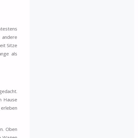
ätestens
d andere
eit Sitze
ange als
 gedacht.
em Hause
 erleben
rn. Oben
te Wagen