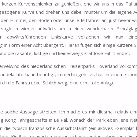
m kurzen Kurvenschlenker zu genießen, ehe wir uns in das Tal u
anggezogene Kurve und drehen uns dabei munter um die eigene A
den Himmel, den Boden oder unsere Mitfahrer an, just bevor wi
sogleich wieder aufwärts um in einer wunderbaren Schrägla
er abwärtsführenden Linkskurve vollziehen wir nun ein
 in Form einer Acht übergeht. Hieran fügen sich einige kürzere S
und die rasante, lustige und keineswegs kraftlose Fahrt endet.
rvelwind des niederländischen Freizeitparks Toverland vollkom
gondelachterbahn benötigt; immerhin geht es hier in einem schö
h die Fahrstrecke. Schlichtweg, eine echt tolle Anlage!
 solche Aussage streiten. Ich mache es mir diesmal relativ ein
ing Kong Fahrgeschäfts in Le Pal, wonach der Park eben jene Ne
n die typisch französische Aussichtsfahrt (ein aktives Exemplar 
ihrer Kindheit erinnerten und es schade fanden, eben jene Anla