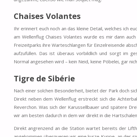
Chaises Volantes
Ihr erinnert euch noch an das kleine Detail, welches ich 
am Wellenflug Chaises Volantes wurde es mir dann auch k
Freizeitparks ihre Warteschlangen für Einzelreisende abschaf
aufzufüllen. Das ist überaus vorbildlich und sorgt im 
Normal angesehen wird – kein Neid, keine Pöbelei, gar nic
Tigre de Sibérie
Nach einer solchen Besonderheit, bietet der Park doch sich
Direkt neben dem Wellenflug erstreckt sich die Achterb
Reverchon. Was sich der Karussellbauer und spätere Dreh
wir am besten dadurch in dem wir direkt in die Hartschale
Direkt angrenzend an die Station wartet bereits der Lif
angekommen überqueren wir eine kurze Kuppe, an der sic