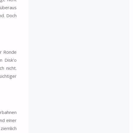
 überaus
nd. Doch
er Ronde
n Disk’o
h nicht.
ichtiger
erbahnen
nd einer
ziemlich