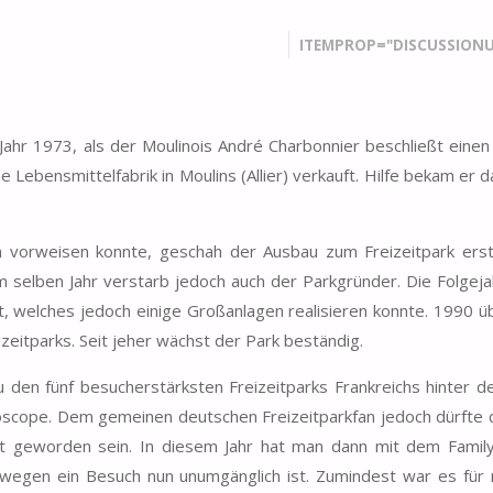
ITEMPROP="DISCUSSIONU
 Jahr 1973, als der Moulinois André Charbonnier beschließt einen
e Lebensmittelfabrik in Moulins (Allier) verkauft. Hilfe bekam er 
n vorweisen konnte, geschah der Ausbau zum Freizeitpark erst
Im selben Jahr verstarb jedoch auch der Parkgründer. Die Folgeja
, welches jedoch einige Großanlagen realisieren konnte. 1990 
eitparks. Seit jeher wächst der Park beständig.
 den fünf besucherstärksten Freizeitparks Frankreichs hinter d
oscope. Dem gemeinen deutschen Freizeitparkfan jedoch dürfte 
nt geworden sein. In diesem Jahr hat man dann mit dem Famil
wegen ein Besuch nun unumgänglich ist. Zumindest war es für 