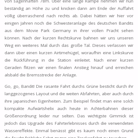
von sagenhaften 78m. Über eine lange Rampe nehmen wir nun
beständig an Höhe zu und knicken dann am Ende der Auffahrt
völlig überraschend nach rechts ab. Dabei hätten wir hier vor
einigen Jahren noch die Schwesteranlage des deutschen Bandits
aus dem Movie Park Germany in ihrer vollen Pracht sehen
können. Nach der kurzen Rechtskurve bahnen wir uns unseren
Weg ein weiteres Mal durch das große Tal. Dieses verlassen wir
dann über einen kurzen Airtimehügel, woraufhin eine Linkskurve
die Rückführung in die Station einleitet. Nach einer kurzen
Geraden flitzen wir einen finalen Anstieg hinauf und erreichen
alsbald die Bremsstrecke der Anlage.
Go, go, Bandit! Die rasante Fahrt durchs Grüne besticht durch ihr
langgezogenes Layout und die weiten Abfahrten, aber auch durch
ihre japanischen Eigenheiten. Zum Beispiel findet man eine solch
kompakte Aufwärtshelix auch heute in Achterbahnen dieser
Größenordnung leider nur selten. Das wichtigste Gimmick ist
jedoch das Upgrade des Fahrterlebnisses durch die verwendeten
Wassereffekte. Einmal benässt gibt es kaum noch einen Grund