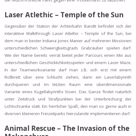
die feucht-fröhliche Fahrt gegen eine Trockenfahrt zu tauschen.
Laser Atlethic – Temple of the Sun
Gegenüber der Station der Achterbahn Bandit befindet sich der
interaktive Walkthrough Laser Atlethic – Temple of the Sun, bei
dem man in bester Indiana Jones Manier auf mehreren Missionen
unterschiedlichen Schwierigkeitsgrads Grabräuber spielen darf.
Wie der Name bereits verrät bietet jeder Parcours einen Mix aus
unterschiedlichen Geschicklichkeitsspielen und einem Laser Maze.
In der Teamworkvariante darf man z.B. sich erst mit einem
Rollbrett über eine Schlucht ziehen, dann ein Laserlabyrinth
durchqueren und im letzten Raum eine überdimensionale
Variante eines Kugellabyrinths lösen. Das Ganze findet natürlich
unter Zeitdruck und Strafpunkten bei der Unterbrechung der
Lichtschranke statt. Ein herrlicher Spaß, den man so gerne auch in
diversen kleineren Freizeitparks hierzulande implementieren darf.
Animal Rescue – The Invasion of the