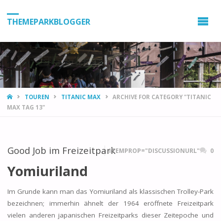
THEMEPARKBLOGGER
HOME
TOUREN
TITANIC MAX
ARCHIVE FOR CATEGORY "TITANIC
MAX TAG 13"
Good Job im Freizeitpark
ITEMPROP="DISCUSSIONURL"
0
Yomiuriland
Im Grunde kann man das Yomiuriland als klassischen Trolley-Park
bezeichnen; immerhin ähnelt der 1964 eröffnete Freizeitpark
vielen anderen japanischen Freizeitparks dieser Zeitepoche und