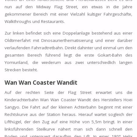
nun auf den Midway Flag Street, ein etwas in die Jahre
gekommener Bereich mit einer Vielzahl kultiger Fahrgeschäfte,
Walkthroughs und Restaurants.
Zur linken befindet sich eine Doppelanlage bestehend aus einer
Oldtimerfahrt mit Dinosaurierthematisierung und einer darüber
verlaufenden Fahrradtretbahn. Direkt dahinter und einmal um den
gesamten Bereich führend liegt die erste Gokart-Bahn des
Yomiuriland, die wiederum aus zwei unterschiedlich langen
Strecken besteht.
Wan Wan Coaster Wandit
Auf der rechten Seite der Flag Street erwartet uns die
Kinderachterbahn Wan Wan Coaster Wandit des Herstellers Hoei
Sangyo. Die Fahrt auf der kleinen Achterbahn beginnt mit einer
Rechtskurve aus der Station heraus. Hierauf wartet sogleich der
Lifthügel, der den Zug auf eine Höhe von 5,5m bringt. In einer
linksführenden Steilkurve nähert man sich dann schnell den
Boden und unterquert daraufhin den Lift. In einer 180° Helix