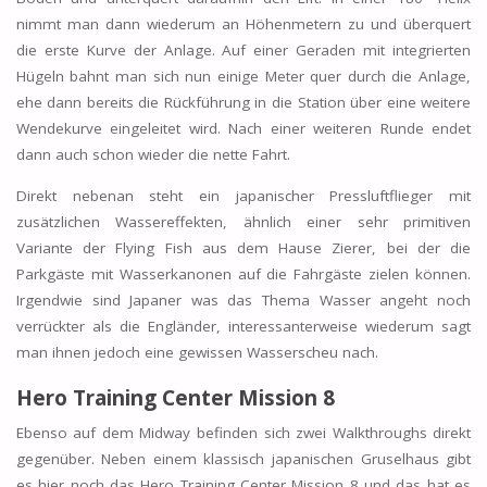
nimmt man dann wiederum an Höhenmetern zu und überquert
die erste Kurve der Anlage. Auf einer Geraden mit integrierten
Hügeln bahnt man sich nun einige Meter quer durch die Anlage,
ehe dann bereits die Rückführung in die Station über eine weitere
Wendekurve eingeleitet wird. Nach einer weiteren Runde endet
dann auch schon wieder die nette Fahrt.
Direkt nebenan steht ein japanischer Pressluftflieger mit
zusätzlichen Wassereffekten, ähnlich einer sehr primitiven
Variante der Flying Fish aus dem Hause Zierer, bei der die
Parkgäste mit Wasserkanonen auf die Fahrgäste zielen können.
Irgendwie sind Japaner was das Thema Wasser angeht noch
verrückter als die Engländer, interessanterweise wiederum sagt
man ihnen jedoch eine gewissen Wasserscheu nach.
Hero Training Center Mission 8
Ebenso auf dem Midway befinden sich zwei Walkthroughs direkt
gegenüber. Neben einem klassisch japanischen Gruselhaus gibt
es hier noch das Hero Training Center Mission 8 und das hat es