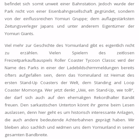
befindet sich somit unweit einer Bahnstation. Jedoch wurde der
Park nicht von einer Eisenbahngesellschaft gegründet, sondern
von der einflussreichen Yomiuri Gruppe; dem auflagestärksten
Zeitungsverleger Japans und unter anderem Eigentümer der
Yomiuri Giants.
Viel mehr zur Geschichte des Yomiuriland gibt es eigentlich nicht
zu erzählen. Vielen Spielern des zeitlosen
Freizeitparkaufbauspiels Roller Coaster Tycoon Classic wird der
Name des Parks in einer der Ladebildschirmmeldungen bereits
öfters aufgefallen sein, denn das Yomiruiland ist Heimat des
ersten Stand-Up Coasters der Welt, dem Standing and Loop
Coaster Momonga. Wer jetzt denkt „Uiiiii, ein Stand-Up, wie toll!“,
der darf sich auch auf den ehemaligen Rekordhalter Bandit
freuen. Den sarkastischen Unterton könnt ihr gerne beim Lesen
auslassen, denn hier geht es um historisch interessante Anlagen,
die auch andere bedeutende Achterbahnen geprägt haben. Wir
bleiben also sachlich und widmen uns dem Yomiuriland in seiner
gesamten Bandbreite.