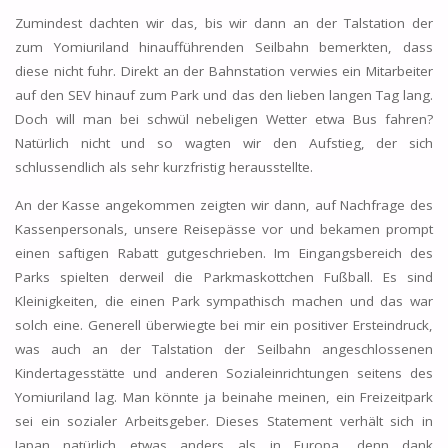
Zumindest dachten wir das, bis wir dann an der Talstation der
zum Yomiuriland hinaufführenden Seilbahn bemerkten, dass
diese nicht fuhr. Direkt an der Bahnstation verwies ein Mitarbeiter
auf den SEV hinauf zum Park und das den lieben langen Tag lang.
Doch will man bei schwül nebeligen Wetter etwa Bus fahren?
Natürlich nicht und so wagten wir den Aufstieg, der sich
schlussendlich als sehr kurzfristig herausstellte.
An der Kasse angekommen zeigten wir dann, auf Nachfrage des
Kassenpersonals, unsere Reisepässe vor und bekamen prompt
einen saftigen Rabatt gutgeschrieben. Im Eingangsbereich des
Parks spielten derweil die Parkmaskottchen Fußball. Es sind
Kleinigkeiten, die einen Park sympathisch machen und das war
solch eine. Generell überwiegte bei mir ein positiver Ersteindruck,
was auch an der Talstation der Seilbahn angeschlossenen
Kindertagesstätte und anderen Sozialeinrichtungen seitens des
Yomiuriland lag. Man könnte ja beinahe meinen, ein Freizeitpark
sei ein sozialer Arbeitsgeber. Dieses Statement verhält sich in
Japan natürlich etwas anders als in Europa, denn dank