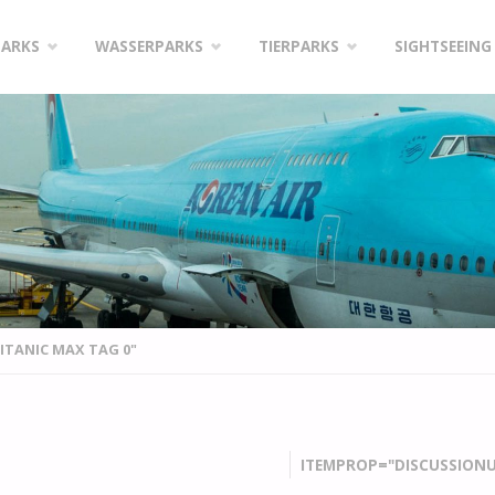
PARKS
WASSERPARKS
TIERPARKS
SIGHTSEEING
ITANIC MAX TAG 0"
ITEMPROP="DISCUSSIONU