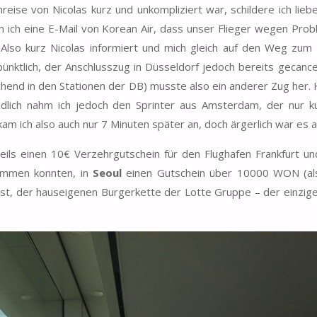
reise von Nicolas kurz und unkompliziert war, schildere ich lieb
 ich eine E-Mail von Korean Air, dass unser Flieger wegen Prob
. Also kurz Nicolas informiert und mich gleich auf den Weg zum
nktlich, der Anschlusszug in Düsseldorf jedoch bereits gecance
hend in den Stationen der DB) musste also ein anderer Zug her. 
endlich nahm ich jedoch den Sprinter aus Amsterdam, der nur k
m ich also auch nur 7 Minuten später an, doch ärgerlich war es a
ils einen 10€ Verzehrgutschein für den Flughafen Frankfurt un
kommen konnten, in
Seoul
einen Gutschein über 10000 WON (al
löst, der hauseigenen Burgerkette der Lotte Gruppe – der einzig