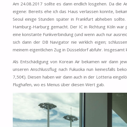
Am 24.08.2017 sollte es dann endlich losgehen. Da die An
eigene: Bereits ehe ich das Haus verlassen konnte, bekam
Seoul einige Stunden später in Frankfurt abheben sollte
Hamburg-Harburg gemacht. Der IC in Richtung Köln war pü
eine konstante Funkverbindung (und wenn auch nur ausreic
sich dann der DB Navigator nie wirklich eigen; schluss
meinem eigentlichen Zug in Düsseldorf abfuhr. Insgesamt ka
Als Entschädigung von Korean Air bekamen wir dann jewe
unseren Anschlussflug nach Fukuoka nun keinesfalls be
7,50€). Diesen haben wir dann auch in der Lotteria einge
Flughafen, wo es Menus über diesen Wert gab.