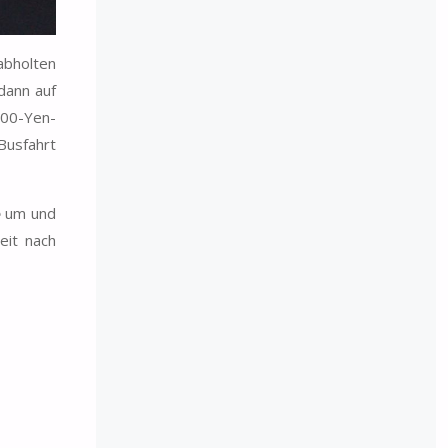
abholten
dann auf
000-Yen-
Busfahrt
e
um und
eit nach