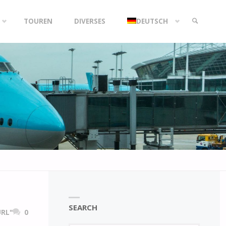
TOUREN
DIVERSES
DEUTSCH
SEARCH
SEARCH
RL"
0