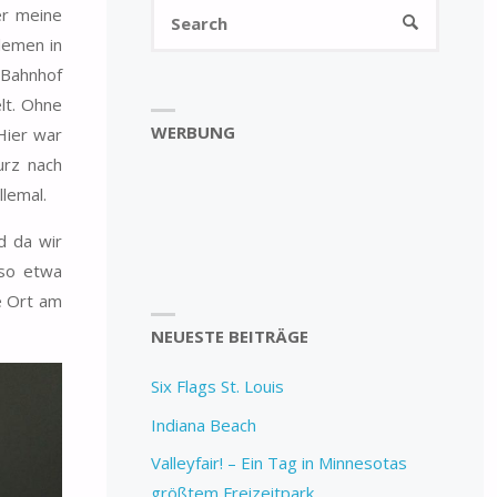
Search
er meine
SEARCH
for:
lemen in
 Bahnhof
lt. Ohne
WERBUNG
Hier war
urz nach
llemal.
d da wir
so etwa
e Ort am
NEUESTE BEITRÄGE
Six Flags St. Louis
Indiana Beach
Valleyfair! – Ein Tag in Minnesotas
größtem Freizeitpark