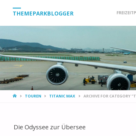
Skip
THEMEPARKBLOGGER
FREIZEIT
to
content
HOME
TOUREN
TITANIC MAX
ARCHIVE FOR CATEGORY "T
Die Odyssee zur Übersee