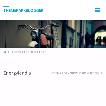
THEMEPARKBLOGGER
HOME
POSTS TAGGED "ZATOR"
Energylandia
ITEMPROP="DISCUSSIONURL"
0