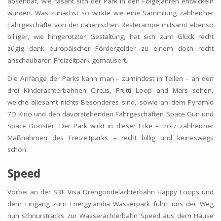
absehbar, wie rasant sich der Park in den Folgejahren entwickeln
würden. Was zunächst so wirkte wie eine Sammlung zahlreicher
Fahrgeschäfte von der italienischen Resterampe mitsamt ebenso
billiger, wie hingerotzter Gestaltung, hat sich zum Glück recht
zügig dank europäischer Fördergelder zu einem doch recht
anschaubaren Freizeitpark gemausert.
Die Anfänge der Parks kann man – zumindest in Teilen – an den
drei Kinderachterbahnen Circus, Frutti Loop and Mars sehen,
welche allesamt nichts Besonderes sind, sowie an dem Pyramid
7D Kino und den davorstehenden Fahrgeschäften Space Gun und
Space Booster. Der Park wirkt in dieser Ecke – trotz zahlreicher
Maßnahmen des Freizeitparks – recht billig und keineswegs
schön.
Speed
Vorbei an der SBF Visa Drehgondelachterbahn Happy Loops und
dem Eingang zum Energylandia Wasserpark führt uns der Weg
nun schnurstracks zur Wasserachterbahn Speed aus dem Hause