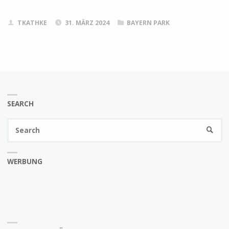
TKATHKE
31. MÄRZ 2024
BAYERN PARK
SEARCH
Se
SEARC
fo
WERBUNG