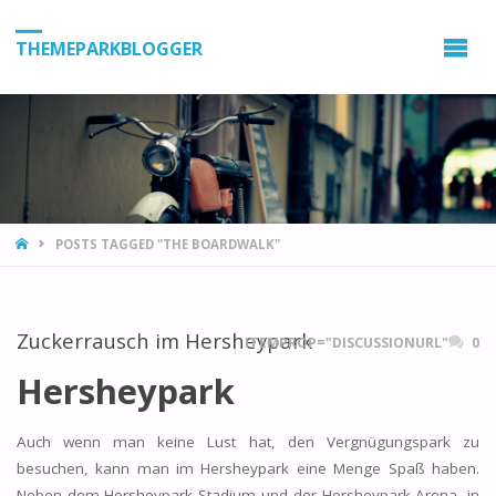
THEMEPARKBLOGGER
HOME
POSTS TAGGED "THE BOARDWALK"
Zuckerrausch im Hersheypark
ITEMPROP="DISCUSSIONURL"
0
Hersheypark
Auch wenn man keine Lust hat, den Vergnügungspark zu
besuchen, kann man im Hersheypark eine Menge Spaß haben.
Neben dem Hersheypark Stadium und der Hersheypark Arena, in