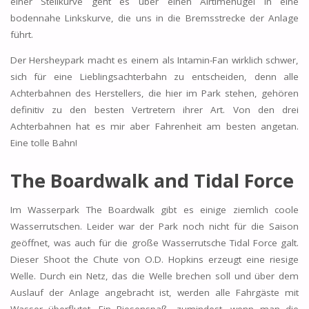
einer Steilkurve geht es über einen Airtimehügel in eine
bodennahe Linkskurve, die uns in die Bremsstrecke der Anlage
führt.
Der Hersheypark macht es einem als Intamin-Fan wirklich schwer,
sich für eine Lieblingsachterbahn zu entscheiden, denn alle
Achterbahnen des Herstellers, die hier im Park stehen, gehören
definitiv zu den besten Vertretern ihrer Art. Von den drei
Achterbahnen hat es mir aber Fahrenheit am besten angetan.
Eine tolle Bahn!
The Boardwalk and Tidal Force
Im Wasserpark The Boardwalk gibt es einige ziemlich coole
Wasserrutschen. Leider war der Park noch nicht für die Saison
geöffnet, was auch für die große Wasserrutsche Tidal Force galt.
Dieser Shoot the Chute von O.D. Hopkins erzeugt eine riesige
Welle. Durch ein Netz, das die Welle brechen soll und über dem
Auslauf der Anlage angebracht ist, werden alle Fahrgäste mit
Wasser überflutet. Ein Riesenspaß, zumindest, wenn man die