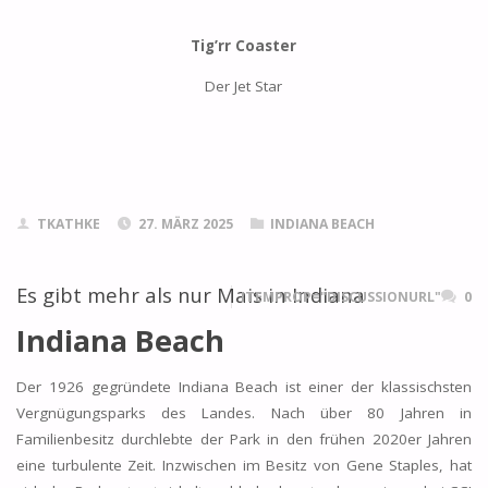
Tig’rr Coaster
Der Jet Star
TKATHKE
27. MÄRZ 2025
INDIANA BEACH
Es gibt mehr als nur Mais in Indiana
ITEMPROP="DISCUSSIONURL"
0
Indiana Beach
Der 1926 gegründete Indiana Beach ist einer der klassischsten
Vergnügungsparks des Landes. Nach über 80 Jahren in
Familienbesitz durchlebte der Park in den frühen 2020er Jahren
eine turbulente Zeit. Inzwischen im Besitz von Gene Staples, hat