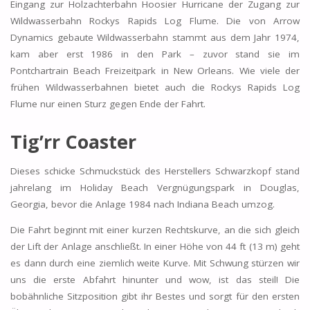
Eingang zur Holzachterbahn Hoosier Hurricane der Zugang zur
Wildwasserbahn Rockys Rapids Log Flume. Die von Arrow
Dynamics gebaute Wildwasserbahn stammt aus dem Jahr 1974,
kam aber erst 1986 in den Park – zuvor stand sie im
Pontchartrain Beach Freizeitpark in New Orleans. Wie viele der
frühen Wildwasserbahnen bietet auch die Rockys Rapids Log
Flume nur einen Sturz gegen Ende der Fahrt.
Tig’rr Coaster
Dieses schicke Schmuckstück des Herstellers Schwarzkopf stand
jahrelang im Holiday Beach Vergnügungspark in Douglas,
Georgia, bevor die Anlage 1984 nach Indiana Beach umzog.
Die Fahrt beginnt mit einer kurzen Rechtskurve, an die sich gleich
der Lift der Anlage anschließt. In einer Höhe von 44 ft (13 m) geht
es dann durch eine ziemlich weite Kurve. Mit Schwung stürzen wir
uns die erste Abfahrt hinunter und wow, ist das steil! Die
bobähnliche Sitzposition gibt ihr Bestes und sorgt für den ersten