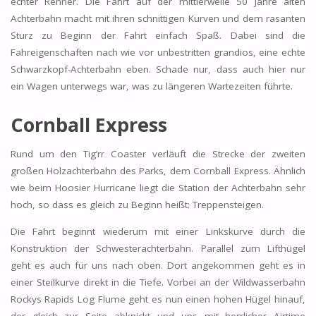
echter Renner. Die Fahrt auf der mittlerweile 50 Jahre alten
Achterbahn macht mit ihren schnittigen Kurven und dem rasanten
Sturz zu Beginn der Fahrt einfach Spaß. Dabei sind die
Fahreigenschaften nach wie vor unbestritten grandios, eine echte
Schwarzkopf-Achterbahn eben. Schade nur, dass auch hier nur
ein Wagen unterwegs war, was zu längeren Wartezeiten führte.
Cornball Express
Rund um den Tig’rr Coaster verläuft die Strecke der zweiten
großen Holzachterbahn des Parks, dem Cornball Express. Ähnlich
wie beim Hoosier Hurricane liegt die Station der Achterbahn sehr
hoch, so dass es gleich zu Beginn heißt: Treppensteigen.
Die Fahrt beginnt wiederum mit einer Linkskurve durch die
Konstruktion der Schwesterachterbahn. Parallel zum Lifthügel
geht es auch für uns nach oben. Dort angekommen geht es in
einer Steilkurve direkt in die Tiefe. Vorbei an der Wildwasserbahn
Rockys Rapids Log Flume geht es nun einen hohen Hügel hinauf,
der gleich zur Seite abknickt und uns mit herrlicher Airtime