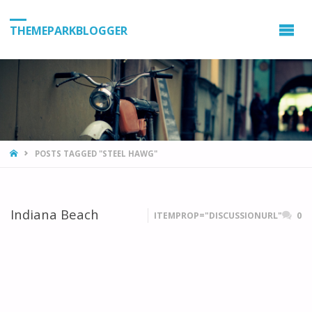
THEMEPARKBLOGGER
HOME
POSTS TAGGED "STEEL HAWG"
Indiana Beach
ITEMPROP="DISCUSSIONURL"
0