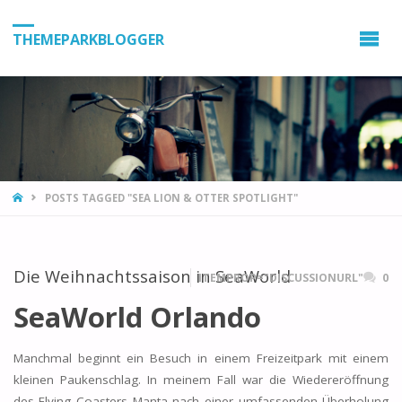
THEMEPARKBLOGGER
HOME
POSTS TAGGED "SEA LION & OTTER SPOTLIGHT"
Die Weihnachtssaison in SeaWorld
ITEMPROP="DISCUSSIONURL"
0
SeaWorld Orlando
Manchmal beginnt ein Besuch in einem Freizeitpark mit einem
kleinen Paukenschlag. In meinem Fall war die Wiedereröffnung
des Flying Coasters Manta nach einer umfassenden Überholung