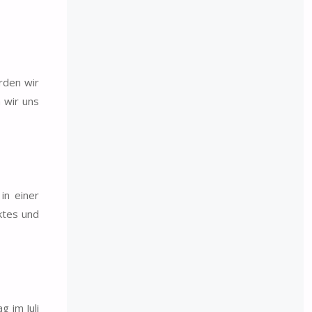
rden wir
 wir uns
in einer
ktes und
 im Juli