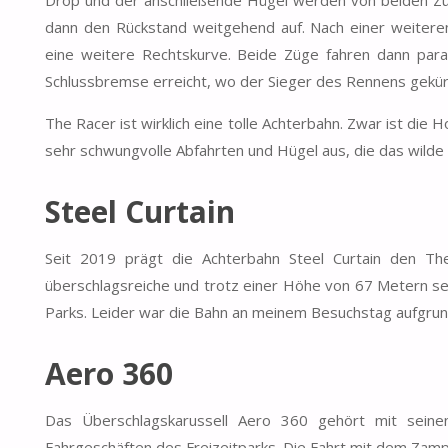
Drop und der anschließende Hügel werden von beiden Züge
dann den Rückstand weitgehend auf. Nach einer weiter
eine weitere Rechtskurve. Beide Züge fahren dann parall
Schlussbremse erreicht, wo der Sieger des Rennens gekür
The Racer ist wirklich eine tolle Achterbahn. Zwar ist die 
sehr schwungvolle Abfahrten und Hügel aus, die das wild
Steel Curtain
Seit 2019 prägt die Achterbahn Steel Curtain den Th
überschlagsreiche und trotz einer Höhe von 67 Metern seh
Parks. Leider war die Bahn an meinem Besuchstag aufgrund
Aero 360
Das Überschlagskarussell Aero 360 gehört mit seinen
Fahrgeschäften des Freizeitparks. Die Fahrt mit dem Zam