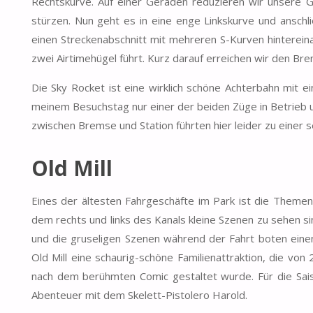
Rechtskurve. Auf einer Geraden reduzieren wir unsere Ge
stürzen. Nun geht es in eine enge Linkskurve und anschli
einen Streckenabschnitt mit mehreren S-Kurven hintereina
zwei Airtimehügel führt. Kurz darauf erreichen wir den Br
Die Sky Rocket ist eine wirklich schöne Achterbahn mit e
meinem Besuchstag nur einer der beiden Züge in Betrieb 
zwischen Bremse und Station führten hier leider zu einer s
Old Mill
Eines der ältesten Fahrgeschäfte im Park ist die Themenf
dem rechts und links des Kanals kleine Szenen zu sehen si
und die gruseligen Szenen während der Fahrt boten einen 
Old Mill eine schaurig-schöne Familienattraktion, die v
nach dem berühmten Comic gestaltet wurde. Für die Sais
Abenteuer mit dem Skelett-Pistolero Harold.