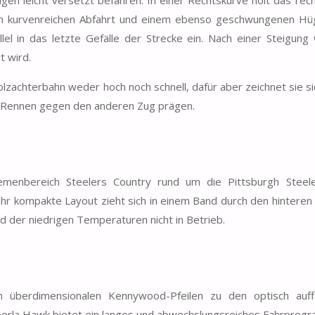
n leicht versetzt befahren. In einer Rechtskurve holt das rech
en kurvenreichen Abfahrt und einem ebenso geschwungenen Hüg
el in das letzte Gefälle der Strecke ein. Nach einer Steigung 
t wird.
Holzachterbahn weder hoch noch schnell, dafür aber zeichnet sie s
e Rennen gegen den anderen Zug prägen.
emenbereich Steelers Country rund um die Pittsburgh Steel
r kompakte Layout zieht sich in einem Band durch den hinteren 
 der niedrigen Temperaturen nicht in Betrieb.
 überdimensionalen Kennywood-Pfeilen zu den optisch auffä
perla Hawk bietet ein langes und abwechslungsreiches Fahrprog