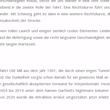
schwindigkeit etwas, bevor wir uns wieder in eine sehr steile
eßend in die zweite Rolle der Fahrt. Eine Rechtskurve führt uns
nder. Mit Schwung geht es dann in eine weitere Rechtskurve, di
emsabschnitt der Strecke.
inem tollen Launch und einigen ziemlich coolen Elementen. Leide
und die Abfertigung sowie die recht langsame Geschwindigkeit d
ehr langen Wartezeit.
ahrt Old Mill aus dem Jahr 1901, die durch einen engen Tunnel f
nd. Die Dunkelheit sorgte schon damals für ein gewisses Maß an I
gesellschaftlich akzeptierten Vorwand für Körperkontakt. Heute
on 2004 bis 2019 unter dem Namen Garfield’s Nightmare bekannt
on 2020 wurde die Attraktion erneut umgestaltet. Jetzt erlebt