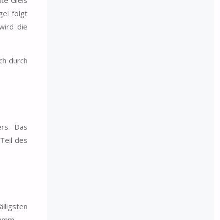
te Gleis
el folgt
wird die
ich durch
ers. Das
Teil des
lligsten
ramm.