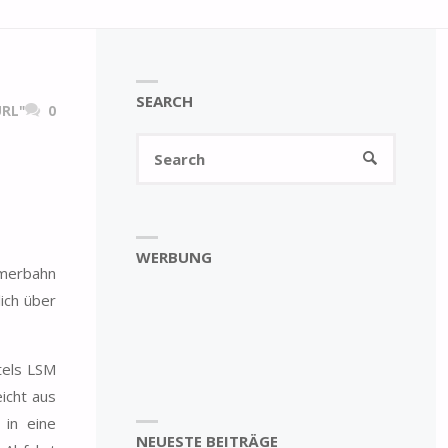
SEARCH
RL"
0
Search
SEARCH
for:
WERBUNG
imerbahn
ich über
tels LSM
icht aus
in eine
NEUESTE BEITRÄGE