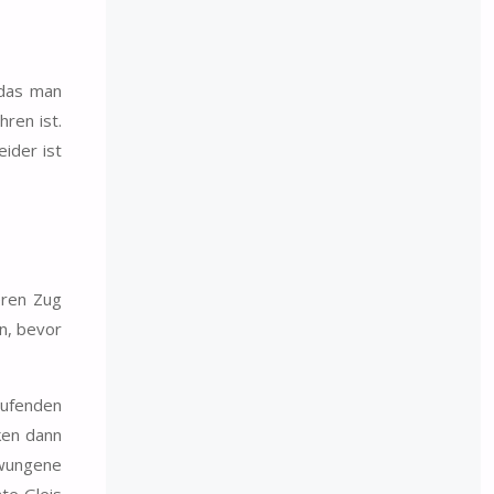
 das man
hren ist.
ider ist
eren Zug
n, bevor
aufenden
ken dann
hwungene