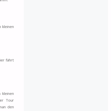
n kleinen
er fährt
kleinen
ter Tour
 man den