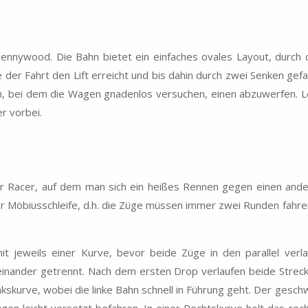
 Kennywood. Die Bahn bietet ein einfaches ovales Layout, durch
 der Fahrt den Lift erreicht und bis dahin durch zwei Senken gefa
 bei dem die Wagen gnadenlos versuchen, einen abzuwerfen. Le
r vorbei.
der Racer, auf dem man sich ein heißes Rennen gegen einen and
ner Möbiusschleife, d.h. die Züge müssen immer zwei Runden fahre
t jeweils einer Kurve, bevor beide Züge in den parallel verl
neinander getrennt. Nach dem ersten Drop verlaufen beide Strec
nkskurve, wobei die linke Bahn schnell in Führung geht. Der gesc