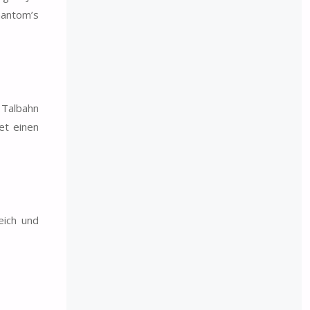
hantom’s
 Talbahn
et einen
eich und