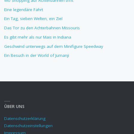
Wo Shopping auf Achterbahnen trifft
Eine legendäre Fahrt
Ein Tag, sieben Welten, ein Ziel
Das Tor zu den Achterbahnen Missouris
Es gibt mehr als nur Mais in Indiana
Geschwind unterwegs auf dem Minifigure Speedway
Ein Besuch in der World of Jumanji
ÜBER UNS
Datenschutzerklärung
Datenschutzeinstellungen
Impressum