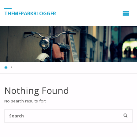
THEMEPARKBLOGGER
HOME
Nothing Found
No search results for:
Se
SEARC
fo