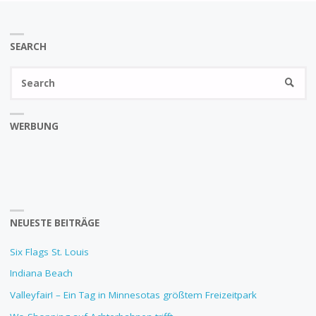
SEARCH
Se
SEARC
fo
WERBUNG
NEUESTE BEITRÄGE
Six Flags St. Louis
Indiana Beach
Valleyfair! – Ein Tag in Minnesotas größtem Freizeitpark