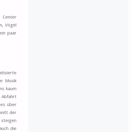
e Center
n, Vögel
ein paar
tisierte
ie Musik
uns kaum
 Abfahrt
 es über
nitt der
 steigen
auch die