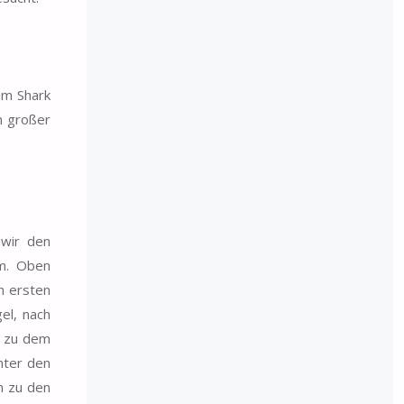
um Shark
n großer
 wir den
 m. Oben
n ersten
el, nach
l zu dem
nter den
n zu den