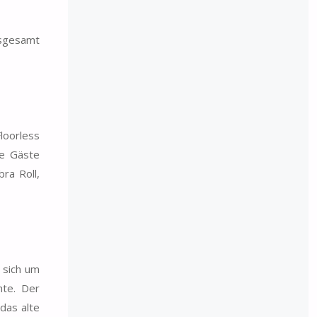
nsgesamt
loorless
ie Gäste
ra Roll,
 sich um
hte. Der
das alte