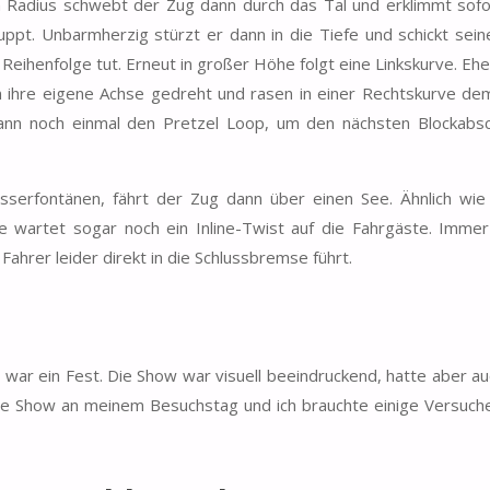
en Radius schwebt der Zug dann durch das Tal und erklimmt sofo
uppt. Unbarmherzig stürzt er dann in die Tiefe und schickt sein
Reihenfolge tut. Erneut in großer Höhe folgt eine Linkskurve. Ehe
m ihre eigene Achse gedreht und rasen in einer Rechtskurve d
ann noch einmal den Pretzel Loop, um den nächsten Blockabsc
sserfontänen, fährt der Zug dann über einen See. Ähnlich wie 
 wartet sogar noch ein Inline-Twist auf die Fahrgäste. Immer
Fahrer leider direkt in die Schlussbremse führt.
war ein Fest. Die Show war visuell beeindruckend, hatte aber au
te Show an meinem Besuchstag und ich brauchte einige Versuche,