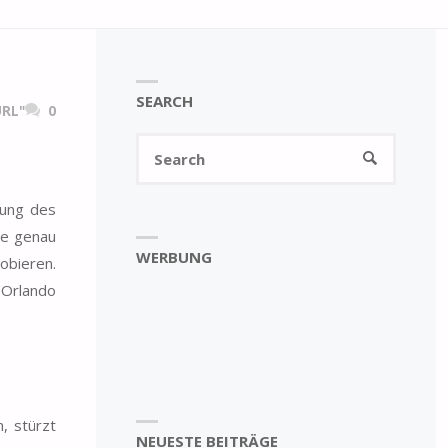
SEARCH
RL"
0
Search
SEARCH
for:
nung des
te genau
WERBUNG
obieren.
 Orlando
, stürzt
NEUESTE BEITRÄGE