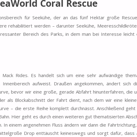
SeaWorld Coral Rescue
ionsbereich für Seekühe, der an das fünf Hektar große Rescu
ere rehabilitiert werden – darunter Seekühe, Meeresschildkröte
eressanter Bereich des Parks, in dem man bei Interesse leicht 
n Mack Rides. Es handelt sich um eine sehr aufwändige thema
n Innenbereich aufweist. Draußen angekommen, ändert sich d
ve, bevor wir eine große, gerade Abfahrt hinunterfahren, die 
der als Blockabschnitt der Fahrt dient, nach dem wir eine kleine
Kurve – die erste Reihe komplett durchnässt. Anschließend geht
Bahn. Hier geht es durch einen weiteren gut thematisierten Absch
en. In einem angenehmen Fluss ändern wir dann die Fahrtrichtung,
ittelgroße Drop enttäuscht keineswegs und sorgt dafür, dass 