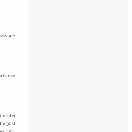
eaWorld,
hristmas
d echten
begibst.
esucht.