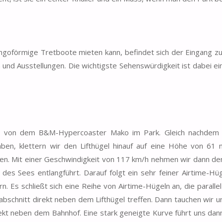
ngoförmige Tretboote mieten kann, befindet sich der Eingang z
 und Ausstellungen. Die wichtigste Sehenswürdigkeit ist dabei ei
el von dem B&M-Hypercoaster Mako im Park. Gleich nachdem
aben, klettern wir den Lifthügel hinauf auf eine Höhe von 61
n. Mit einer Geschwindigkeit von 117 km/h nehmen wir dann de
es Sees entlangführt. Darauf folgt ein sehr feiner Airtime-Hüg
n. Es schließt sich eine Reihe von Airtime-Hügeln an, die paralle
abschnitt direkt neben dem Lifthügel treffen. Dann tauchen wir u
irekt neben dem Bahnhof. Eine stark geneigte Kurve führt uns dan