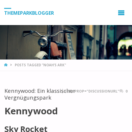
THEMEPARKBLOGGER
HOME
POSTS TAGGED "NOAH’S ARK"
Kennywood: Ein klassischer
ITEMPROP="DISCUSSIONURL"
0
Vergnügungspark
Kennywood
Sky Rocket