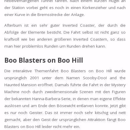
nebelverhangenen Tunnel fahren. Nach einem kurzen Hügel an
der Station vorbei geht es noch in einen Korkenzieher und nach
einer Kurve in die Bremsstrecke der Anlage.
Afterburn ist ein sehr guter Inverted Coaster, der durch die
Abfolge der Elemente besticht. Die Fahrt selbst ist nicht ganz so
kraftvoll wie bei anderen größeren Inverted Coastern, so dass
man hier problemlos Runden um Runden drehen kann.
Boo Blasters on Boo Hill
Die interaktive Themenfahrt Boo Blasters on Boo Hill wurde
ursprünglich 2001 unter dem Namen Scooby-Doo! and the
Haunted Mansion eröffnet. Damals führte die Fahrt in der Mystery
Machine noch durch zweidimensionale Szenen mit den Figuren
der bekannten Hanna-Barbera-Serie, in denen man eigene Effekte
auslösen und am Ende den Bösewicht entlarven konnte. Jetzt gibt
es nur noch Geister. Das ist immer noch sehr kitschig und nett
gemacht, aber den Geist der ursprünglichen Attraktion fängt Boo
Blasters on Boo Hill leider nicht mehr ein.