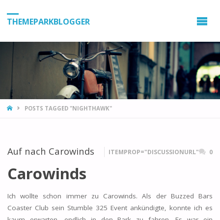
THEMEPARKBLOGGER
HOME
POSTS TAGGED "NIGHTHAWK"
Auf nach Carowinds
ITEMPROP="DISCUSSIONURL"
0
Carowinds
Ich wollte schon immer zu Carowinds. Als der Buzzed Bars
Coaster Club sein Stumble 325 Event ankündigte, konnte ich es
kaum erwarten, endlich in den Park zu fahren. Es war ein