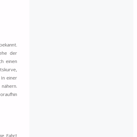
bekannt.
 ehe der
ch einen
tskurve,
In einer
 nähern.
oraufhin
ie Fahrt