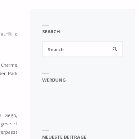
SEARCH
RL"
0
Search
SEARCH
for:
l Charme
der Park
WERBUNG
n Diego,
 gesetzt
verpasst
NEUESTE BEITRÄGE