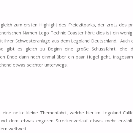
gleich zum ersten Highlight des Freiezitparks, der zrotz des p
enerischen Namen Lego Technic Coaster hört; dies ist ein wenig
mit ihrer Schwesteranlage aus dem Legoland Deutschland. Auch d
so gibt es gleich zu Beginn eine große Schussfahrt, ehe d
en Ende dann noch einmal über ein paar Hügel geht. Insgesamt
chend etwas seichter unterwegs.
eine nette kleine Themenfahrt, welche hier im Legoland Califo
 und dem etwas engeren Streckenverlauf etwas mehr erzählt
dern weltweit.