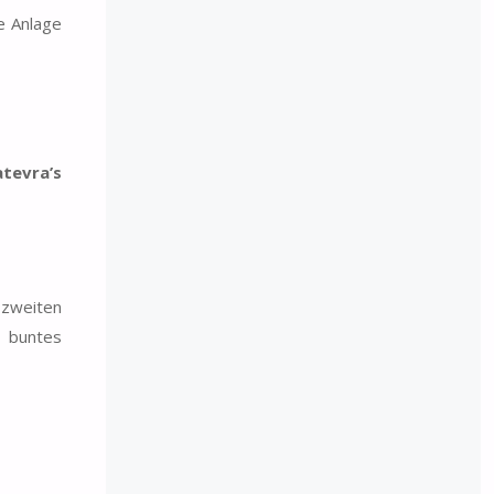
te Anlage
tevra’s
 zweiten
r buntes