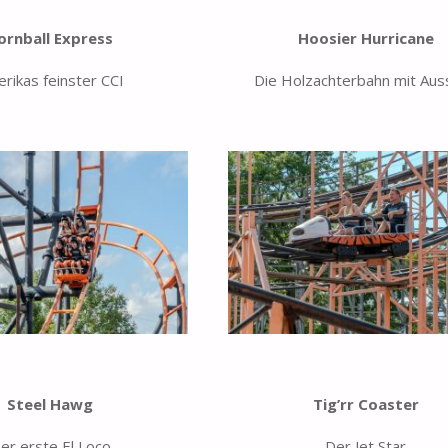
ornball Express
Hoosier Hurricane
rikas feinster CCI
Die Holzachterbahn mit Aus
Steel Hawg
Tig’rr Coaster
er erste El Loco
Der Jet Star