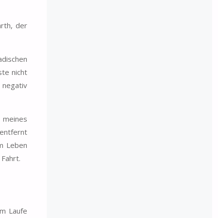
rth, der
adischen
te nicht
 negativ
d meines
 entfernt
em Leben
 Fahrt.
im Laufe