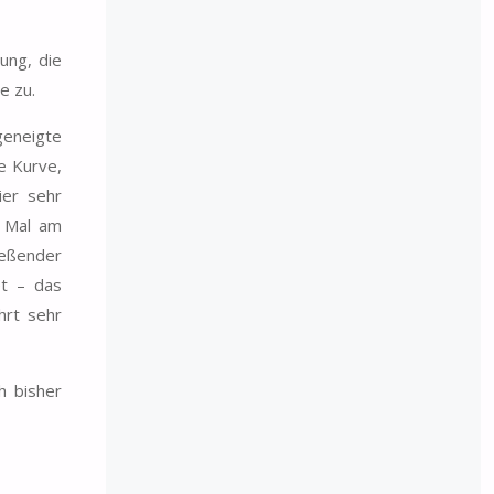
ung, die
e zu.
eneigte
le Kurve,
ier sehr
n Mal am
ießender
et – das
hrt sehr
h bisher