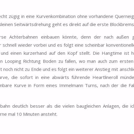
recht zügig in eine Kurvenkombination ohne vorhandene Querneig
r kleinen Seitwärtsdrehung geht es direkt auf die erste Blockbrems
erse Achterbahnen einbauen könnte, denn der nach außen g
hr schnell wieder vorbei und es folgt eine scheinbar konventionel
nd einen kurzerhand auf den Kopf stellt. Die Hangtime ist h
ben Looping Richtung Boden zu fallen, wo man auch zum erste
t noch nicht zu Ende und es folgt ein weiterer Anstieg mit anschl
urve, die sofort in eine abwärts führende Heartlineroll münd
einbare Kurve in Form eines Immelmann Turns, nach der die Fa
ahn deutlich besser als die vielen baugleichen Anlagen, die ic
erne mal 10 Minuten ansteht.