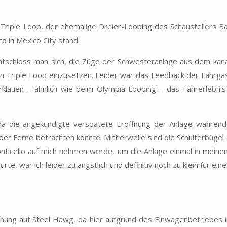
Triple Loop, der ehemalige Dreier-Looping des Schaustellers Ba
o in Mexico City stand.
ntschloss man sich, die Züge der Schwesteranlage aus dem kan
n Triple Loop einzusetzen. Leider war das Feedback der Fahrgäs
rklauen – ähnlich wie beim Olympia Looping – das Fahrerlebnis
 da die angekündigte verspätete Eröffnung der Anlage währen
 der Ferne betrachten konnte. Mittlerweile sind die Schulterbügel
nticello auf mich nehmen werde, um die Anlage einmal in mein
te, war ich leider zu ängstlich und definitiv noch zu klein für eine
fnung auf Steel Hawg, da hier aufgrund des Einwagenbetriebes 