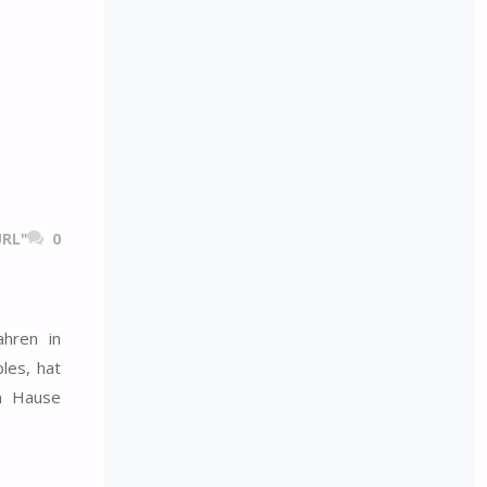
RL"
0
hren in
les, hat
em Hause