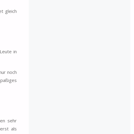
t gleich
Leute in
nur noch
spaßiges
ren sehr
erst als