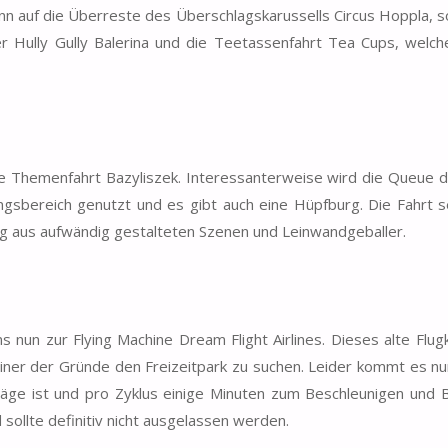
n auf die Überreste des Überschlagskarussells Circus Hoppla, s
der Hully Gully Balerina und die Teetassenfahrt Tea Cups, welc
tive Themenfahrt Bazyliszek. Interessanterweise wird die Queue d
ngsbereich genutzt und es gibt auch eine Hüpfburg. Die Fahrt se
ng aus aufwändig gestalteten Szenen und Leinwandgeballer.
nun zur Flying Machine Dream Flight Airlines. Dieses alte Flugk
einer der Gründe den Freizeitpark zu suchen. Leider kommt es nur
träge ist und pro Zyklus einige Minuten zum Beschleunigen und
d sollte definitiv nicht ausgelassen werden.