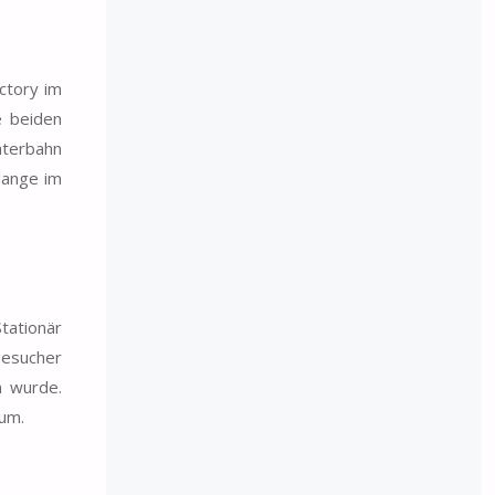
ctory im
e beiden
hterbahn
lange im
tationär
Besucher
n wurde.
aum.