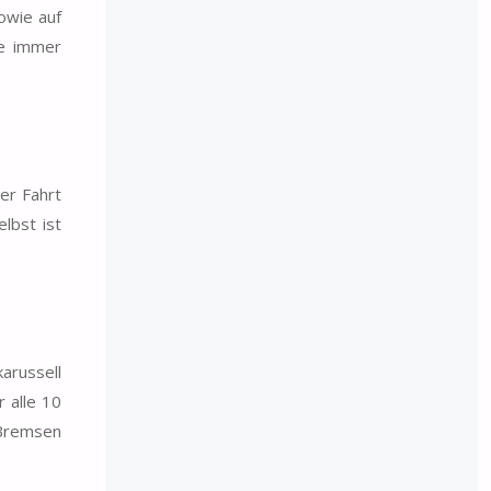
owie auf
he immer
er Fahrt
lbst ist
arussell
 alle 10
 Bremsen