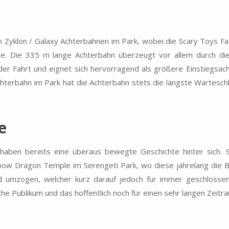
n Zyklon / Galaxy Achterbahnen im Park, wobei die Scary Toys Fa
rde. Die 335 m lange Achterbahn überzeugt vor allem durch di
der Fahrt und eignet sich hervorragend als größere Einstiegsac
nachterbahn im Park hat die Achterbahn stets die längste Wartesch
e
aben bereits eine überaus bewegte Geschichte hinter sich. S
ow Dragon Temple im Serengeti Park, wo diese jahrelang die 
yd umzogen, welcher kurz darauf jedoch für immer geschlosse
he Publikum und das hoffentlich noch für einen sehr langen Zeitr