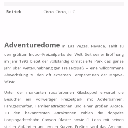
Betrieb:
Circus Circus, LLC
Adventuredome
in Las Vegas, Nevada, zählt zu
den größten Indoor-Freizeitparks der Welt. Seit seiner Eröffnung
im Jahr 1993 bietet der vollständig klimatisierte Park das ganze
Jahr über wetterunabhängigen Freizeitspaß – eine willkommene
Abwechslung zu den oft extremen Temperaturen der Mojave-
Wüste.
Unter der markanten rosafarbenen Glaskuppel erwartet die
Besucher ein vollwertiger Freizeitpark mit Achterbahnen,
Fahrgeschäften, Familienattraktionen und einer großen Arcade.
Zu den bekanntesten Attraktionen zählen die doppelte
Loopingachterbahn Canyon Blaster sowie El Loco mit seinen
steilen Abfahrten und engen Kurven. Ergänzt wird das Angebot