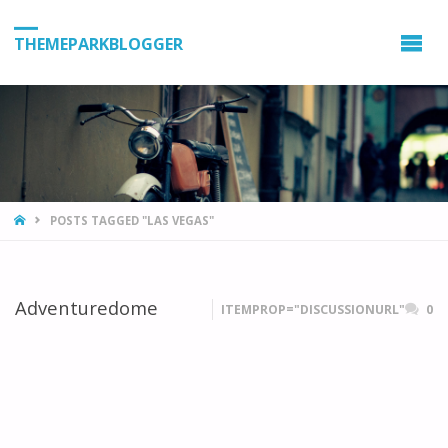
THEMEPARKBLOGGER
HOME
POSTS TAGGED "LAS VEGAS"
Adventuredome
ITEMPROP="DISCUSSIONURL"
0