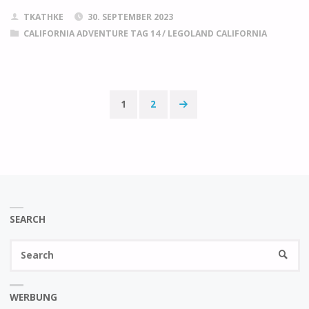
TKATHKE
30. SEPTEMBER 2023
CALIFORNIA ADVENTURE TAG 14
/
LEGOLAND CALIFORNIA
1
2
Seitennummerierun
der
Beiträge
SEARCH
Se
SEARC
fo
WERBUNG