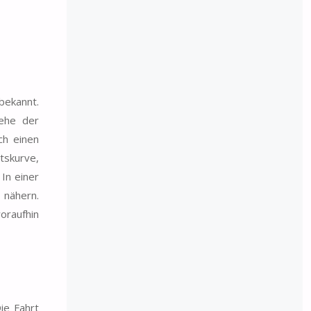
bekannt.
 ehe der
ch einen
tskurve,
In einer
 nähern.
oraufhin
ie Fahrt