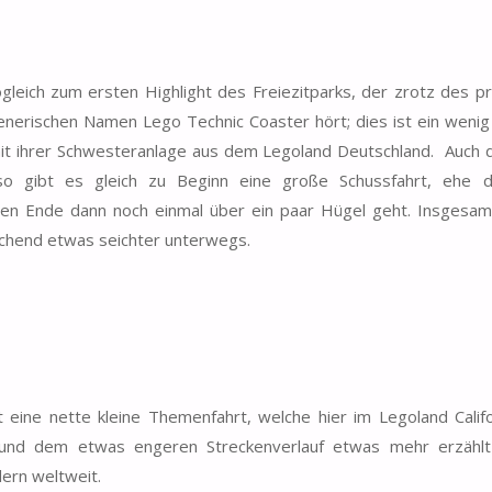
gleich zum ersten Highlight des Freiezitparks, der zrotz des p
enerischen Namen Lego Technic Coaster hört; dies ist ein wenig
mit ihrer Schwesteranlage aus dem Legoland Deutschland. Auch d
so gibt es gleich zu Beginn eine große Schussfahrt, ehe d
en Ende dann noch einmal über ein paar Hügel geht. Insgesamt
chend etwas seichter unterwegs.
eine nette kleine Themenfahrt, welche hier im Legoland Califo
 und dem etwas engeren Streckenverlauf etwas mehr erzählt
dern weltweit.