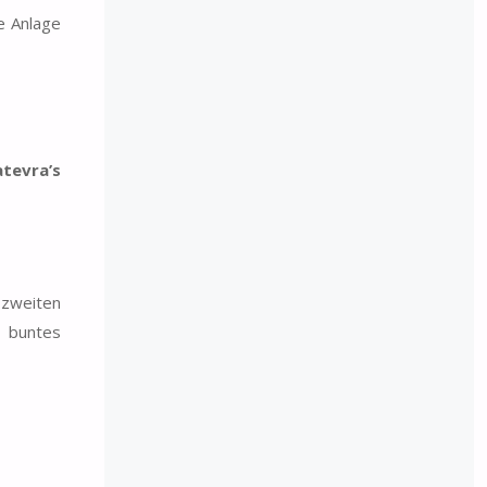
te Anlage
tevra’s
 zweiten
r buntes