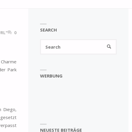
SEARCH
RL"
0
Search
SEARCH
for:
l Charme
der Park
WERBUNG
n Diego,
 gesetzt
verpasst
NEUESTE BEITRÄGE