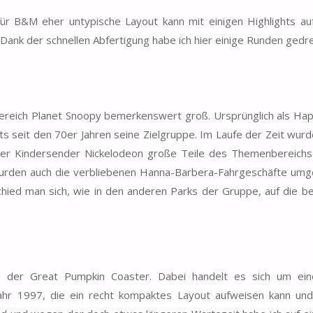
für B&M eher untypische Layout kann mit einigen Highlights au
l. Dank der schnellen Abfertigung habe ich hier einige Runden gedre
rbereich Planet Snoopy bemerkenswert groß. Ursprünglich als Ha
ts seit den 70er Jahren seine Zielgruppe. Im Laufe der Zeit wurd
er Kindersender Nickelodeon große Teile des Themenbereichs 
urden auch die verbliebenen Hanna-Barbera-Fahrgeschäfte umge
chied man sich, wie in den anderen Parks der Gruppe, auf die b
 der Great Pumpkin Coaster. Dabei handelt es sich um ein
ahr 1997, die ein recht kompaktes Layout aufweisen kann und