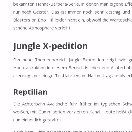
bekannten Hanna-Barbera-Serie, in denen man eigene Effe
nur noch Geister. Das ist immer noch sehr kitschig und
Blasters on Boo Hill leider nicht ein, obwohl die Wartesch
schöne Atmosphäre verleiht.
Jungle X-pedition
Der neue Themenbereich Jungle Expedition zeigt, wie gu
Hauptattraktion in diesem Bereich ist die neue Achterba
allerdings nur einige Testfahrten am Nachmittag absolvi
Reptilian
Die Achterbahn Avalanche fuhr früher im typischen Sch
weißen, mit Gummiabrieb verzierten Kanal. Heute heißt die
nun einheitlich gestaltet.
Nach dem Lifthügel nehmen wir in einer Helix langsam Fa