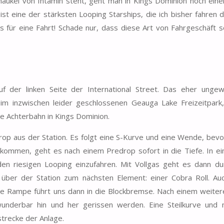
haukel von Intamin steht, geht man in Kings Dominion noch einen
t eine der stärksten Looping Starships, die ich bisher fahren du
 für eine Fahrt! Schade nur, dass diese Art von Fahrgeschäft s
uf der linken Seite der International Street. Das eher ungew
 im inzwischen leider geschlossenen Geauga Lake Freizeitpark
e Achterbahn in Kings Dominion.
op aus der Station. Es folgt eine S-Kurve und eine Wende, bevo
ekommen, geht es nach einem Predrop sofort in die Tiefe. In ei
en riesigen Looping einzufahren. Mit Vollgas geht es dann du
über der Station zum nächsten Element: einer Cobra Roll. Au
nge Rampe führt uns dann in die Blockbremse. Nach einem weiter
 wunderbar hin und her gerissen werden. Eine Steilkurve und
trecke der Anlage.