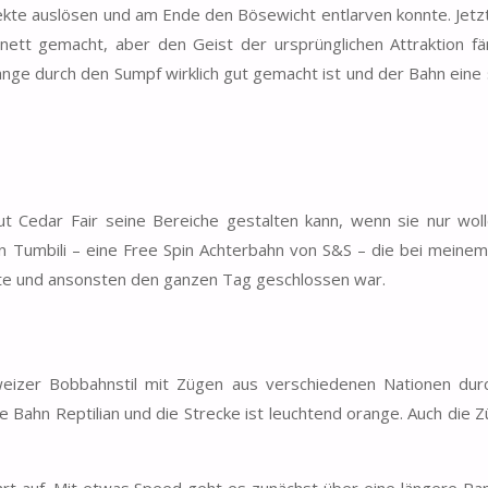
kte auslösen und am Ende den Bösewicht entlarven konnte. Jetzt
 nett gemacht, aber den Geist der ursprünglichen Attraktion f
lange durch den Sumpf wirklich gut gemacht ist und der Bahn eine
t Cedar Fair seine Bereiche gestalten kann, wenn sie nur wol
hn Tumbili – eine Free Spin Achterbahn von S&S – die bei meine
erte und ansonsten den ganzen Tag geschlossen war.
weizer Bobbahnstil mit Zügen aus verschiedenen Nationen dur
 Bahn Reptilian und die Strecke ist leuchtend orange. Auch die Z
hrt auf. Mit etwas Speed geht es zunächst über eine längere R