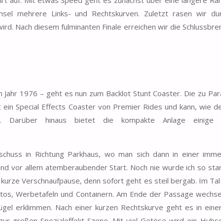
sel mehrere Links- und Rechtskurven. Zuletzt rasen wir du
 wird. Nach diesem fulminanten Finale erreichen wir die Schlussbr
m Jahr 1976 – geht es nun zum Backlot Stunt Coaster. Die zu Pa
ist ein Special Effects Coaster von Premier Rides und kann, wie 
en. Darüber hinaus bietet die kompakte Anlage einige 
bschuss in Richtung Parkhaus, wo man sich dann in einer imm
und vor allem atemberaubender Start. Noch nie wurde ich so star
e kurze Verschnaufpause, denn sofort geht es steil bergab. Im Ta
autos, Werbetafeln und Containern. Am Ende der Passage wechsel
gel erklimmen. Nach einer kurzen Rechtskurve geht es in eine
 zur großen Spezialeffekt-Szene. Mit viel Getöse wird ein Hubs