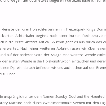
und und wegen der doch etwas längeren Wartezeit habe ich auf ei
kleinste der drei Holzachterbahnen im Freizeitpark Kings Domin
ckierten Achterbahn beginnt nach einer kurzen Rechtskurve
 in die erste Abfahrt. Mit ca. 56 km/h geht es nun durch das er
 erwartet. Nach einer weiteren Abfahrt rasen wir über einen
nd auf der anderen Seite der Anlage eine weitere Wende einlei
lb der ersten Wende in die Holzkonstruktion eintauchen und deren
kleinen Dip ein, danach befinden wir uns auch schon auf der Brem
d zu Ende.
urde ursprünglich unter dem Namen Scooby-Doo! and the Haunted
ystery Machine noch durch zweidimensionale Szenen mit den Fig