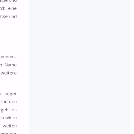
rch eine
emse und
ramount-
der Name
weitere
er enger
k in den
l geht es
n wir in
r weiten
chrauber