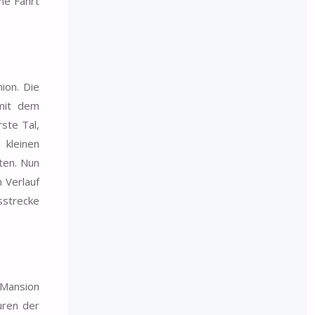
ne Fahrt
ion. Die
 mit dem
ste Tal,
 kleinen
ten. Nun
 Verlauf
sstrecke
 Mansion
uren der