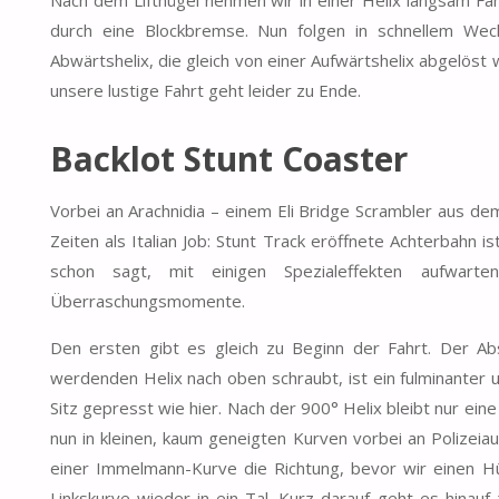
durch eine Blockbremse. Nun folgen in schnellem Wech
Abwärtshelix, die gleich von einer Aufwärtshelix abgelöst
unsere lustige Fahrt geht leider zu Ende.
Backlot Stunt Coaster
Vorbei an Arachnidia – einem Eli Bridge Scrambler aus de
Zeiten als Italian Job: Stunt Track eröffnete Achterbahn 
schon sagt, mit einigen Spezialeffekten aufwart
Überraschungsmomente.
Den ersten gibt es gleich zu Beginn der Fahrt. Der A
werdenden Helix nach oben schraubt, ist ein fulminanter 
Sitz gepresst wie hier. Nach der 900° Helix bleibt nur ein
nun in kleinen, kaum geneigten Kurven vorbei an Polizei
einer Immelmann-Kurve die Richtung, bevor wir einen Hü
Linkskurve wieder in ein Tal. Kurz darauf geht es hinauf