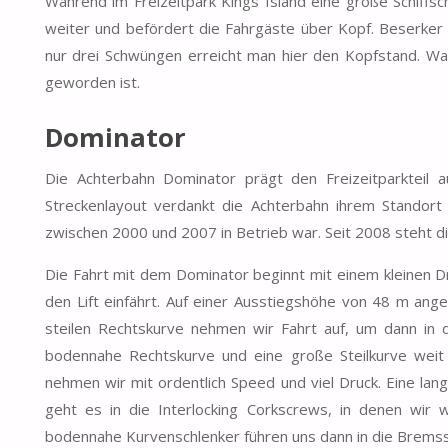
Während im Freizeitpark Kings Island eine große Schiffsc
weiter und befördert die Fahrgäste über Kopf. Beserker is
nur drei Schwüngen erreicht man hier den Kopfstand. Was
geworden ist.
Dominator
Die Achterbahn Dominator prägt den Freizeitparkteil a
Streckenlayout verdankt die Achterbahn ihrem Standort
zwischen 2000 und 2007 in Betrieb war. Seit 2008 steht di
Die Fahrt mit dem Dominator beginnt mit einem kleinen Dr
den Lift einfährt. Auf einer Ausstiegshöhe von 48 m ang
steilen Rechtskurve nehmen wir Fahrt auf, um dann in d
bodennahe Rechtskurve und eine große Steilkurve weit 
nehmen wir mit ordentlich Speed und viel Druck. Eine la
geht es in die Interlocking Corkscrews, in denen wir
bodennahe Kurvenschlenker führen uns dann in die Bremss