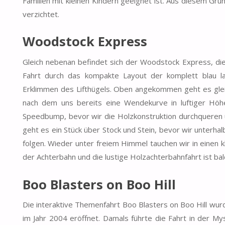
Familien mit kleinen Kindern geeignet ist. Aus diesem Gr
verzichtet.
Woodstock Express
Gleich nebenan befindet sich der Woodstock Express, die 
Fahrt durch das kompakte Layout der komplett blau la
Erklimmen des Lifthügels. Oben angekommen geht es gleich
nach dem uns bereits eine Wendekurve in luftiger Höhe
Speedbump, bevor wir die Holzkonstruktion durchqueren u
geht es ein Stück über Stock und Stein, bevor wir unterha
folgen. Wieder unter freiem Himmel tauchen wir in einen 
der Achterbahn und die lustige Holzachterbahnfahrt ist bal
Boo Blasters on Boo Hill
Die interaktive Themenfahrt Boo Blasters on Boo Hill w
im Jahr 2004 eröffnet. Damals führte die Fahrt in der M