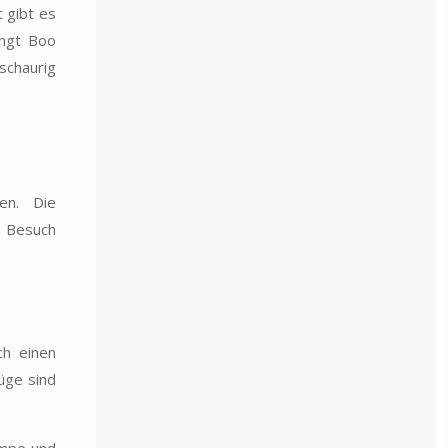
 gibt es
ängt Boo
 schaurig
len. Die
m Besuch
ch einen
üge sind
ampe und