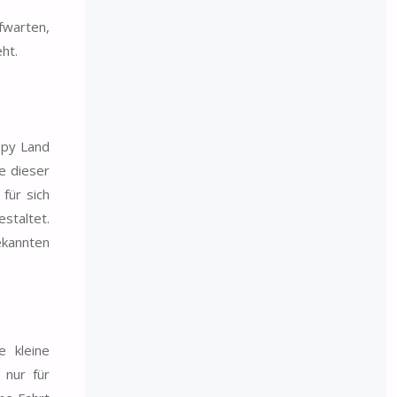
fwarten,
ht.
ppy Land
e dieser
für sich
staltet.
ekannten
e kleine
 nur für