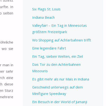
 Schritt
rfte. In
Six Flags St. Louis
o selten
Indiana Beach
Valleyfair! – Ein Tag in Minnesotas
größtem Freizeitpark
Wo Shopping auf Achterbahnen trifft
öhnliche
Eine legendäre Fahrt
, wo sie
Ein Tag, sieben Welten, ein Ziel
Das Tor zu den Achterbahnen
r man in
Missouris
ner sehr
rch eine
Es gibt mehr als nur Mais in Indiana
ch diese
Geschwind unterwegs auf dem
en Sturz
Minifigure Speedway
 mehrere
Ein Besuch in der World of Jumanji