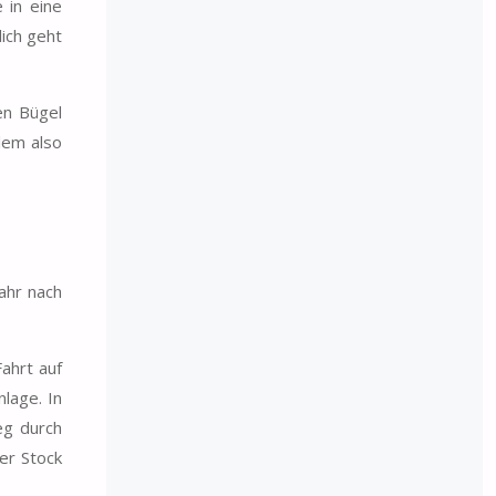
 in eine
ich geht
en Bügel
lem also
ahr nach
ahrt auf
nlage. In
eg durch
er Stock