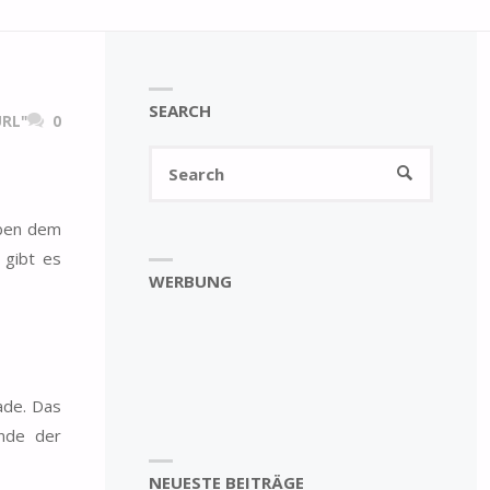
SEARCH
RL"
0
Search
SEARCH
for:
eben dem
 gibt es
WERBUNG
ade. Das
nde der
NEUESTE BEITRÄGE