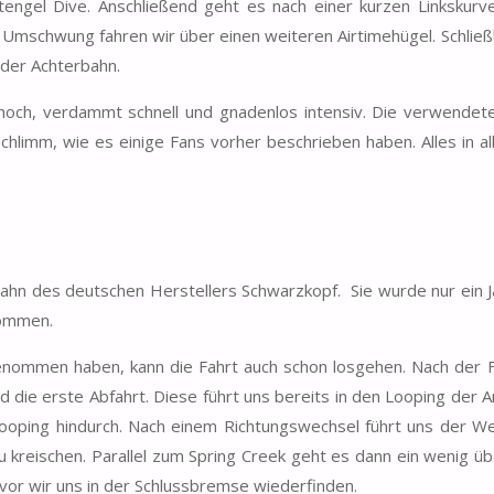
engel Dive. Anschließend geht es nach einer kurzen Linkskurve
 Umschwung fahren wir über einen weiteren Airtimehügel. Schließl
 der Achterbahn.
t hoch, verdammt schnell und gnadenlos intensiv. Die verwendet
chlimm, wie es einige Fans vorher beschrieben haben. Alles in al
hn des deutschen Herstellers Schwarzkopf. Sie wurde nur ein J
nommen.
nommen haben, kann die Fahrt auch schon losgehen. Nach der F
d die erste Abfahrt. Diese führt uns bereits in den Looping der A
Looping hindurch. Nach einem Richtungswechsel führt uns der W
u kreischen. Parallel zum Spring Creek geht es dann ein wenig üb
bevor wir uns in der Schlussbremse wiederfinden.