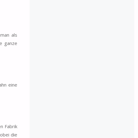
 man als
ie ganze
ahn eine
n Fabrik
wobei die