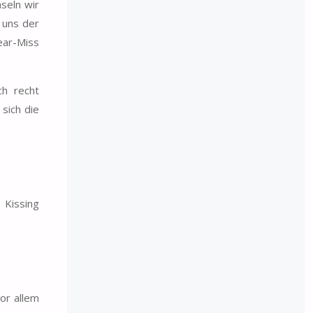
seln wir
t uns der
ear-Miss
ch recht
sich die
 Kissing
or allem