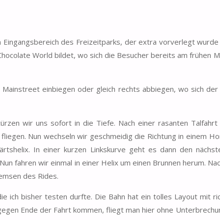
Eingangsbereich des Freizeitparks, der extra vorverlegt wurde
ocolate World bildet, wo sich die Besucher bereits am frühen M
 Mainstreet einbiegen oder gleich rechts abbiegen, wo sich der
rzen wir uns sofort in die Tiefe. Nach einer rasanten Talfahrt
so fliegen. Nun wechseln wir geschmeidig die Richtung in einem H
wärtshelix. In einer kurzen Linkskurve geht es dann den nächs
. Nun fahren wir einmal in einer Helix um einen Brunnen herum. Na
remsen des Rides.
ch bisher testen durfte. Die Bahn hat ein tolles Layout mit rich
t gegen Ende der Fahrt kommen, fliegt man hier ohne Unterbrechu