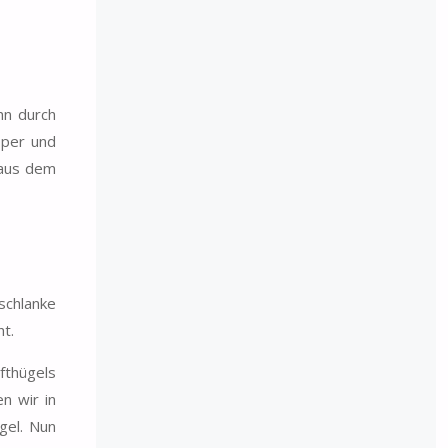
hn durch
oper und
 aus dem
schlanke
ht.
ifthügels
n wir in
gel. Nun