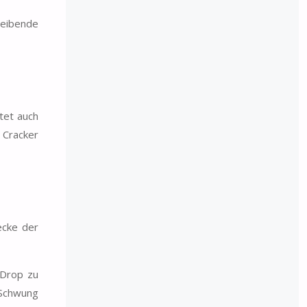
reibende
tet auch
 Cracker
ecke der
 Drop zu
h Schwung