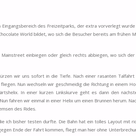
Eingangsbereich des Freizeitparks, der extra vorverlegt wurde
ocolate World bildet, wo sich die Besucher bereits am frühen M
 Mainstreet einbiegen oder gleich rechts abbiegen, wo sich der
rzen wir uns sofort in die Tiefe. Nach einer rasanten Talfahrt
so fliegen. Nun wechseln wir geschmeidig die Richtung in einem H
wärtshelix. In einer kurzen Linkskurve geht es dann den nächs
. Nun fahren wir einmal in einer Helix um einen Brunnen herum. Na
remsen des Rides.
ch bisher testen durfte. Die Bahn hat ein tolles Layout mit rich
t gegen Ende der Fahrt kommen, fliegt man hier ohne Unterbrechu