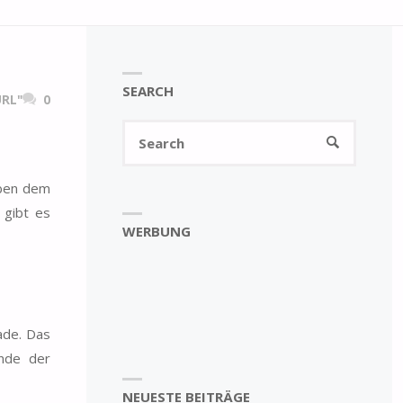
SEARCH
RL"
0
Search
SEARCH
for:
eben dem
 gibt es
WERBUNG
ade. Das
nde der
NEUESTE BEITRÄGE