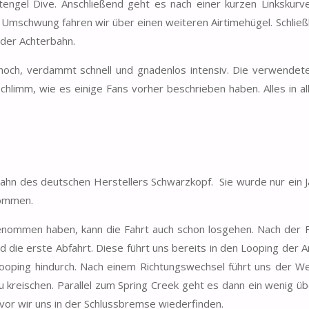
engel Dive. Anschließend geht es nach einer kurzen Linkskurve
 Umschwung fahren wir über einen weiteren Airtimehügel. Schließl
 der Achterbahn.
t hoch, verdammt schnell und gnadenlos intensiv. Die verwendet
chlimm, wie es einige Fans vorher beschrieben haben. Alles in al
hn des deutschen Herstellers Schwarzkopf. Sie wurde nur ein J
nommen.
nommen haben, kann die Fahrt auch schon losgehen. Nach der F
d die erste Abfahrt. Diese führt uns bereits in den Looping der A
Looping hindurch. Nach einem Richtungswechsel führt uns der W
u kreischen. Parallel zum Spring Creek geht es dann ein wenig üb
bevor wir uns in der Schlussbremse wiederfinden.