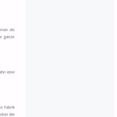
 man als
ie ganze
ahn eine
n Fabrik
wobei die