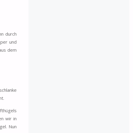
hn durch
oper und
 aus dem
schlanke
ht.
ifthügels
n wir in
gel. Nun