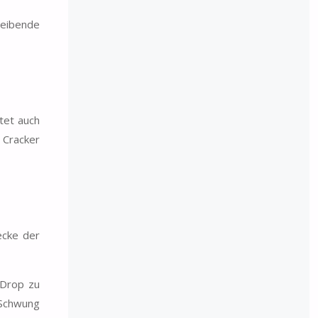
reibende
tet auch
 Cracker
ecke der
 Drop zu
h Schwung