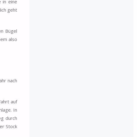
 in eine
ich geht
en Bügel
lem also
ahr nach
ahrt auf
nlage. In
eg durch
er Stock