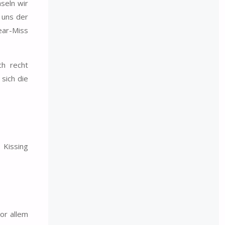
seln wir
t uns der
ear-Miss
ch recht
sich die
 Kissing
or allem