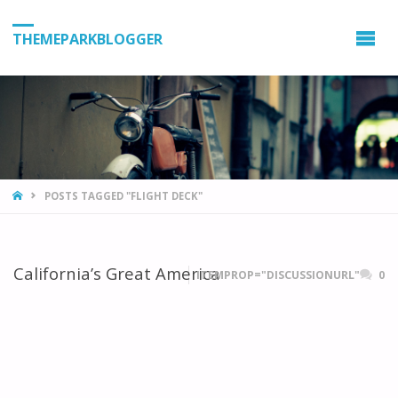
THEMEPARKBLOGGER
HOME
POSTS TAGGED "FLIGHT DECK"
California’s Great America
ITEMPROP="DISCUSSIONURL"
0