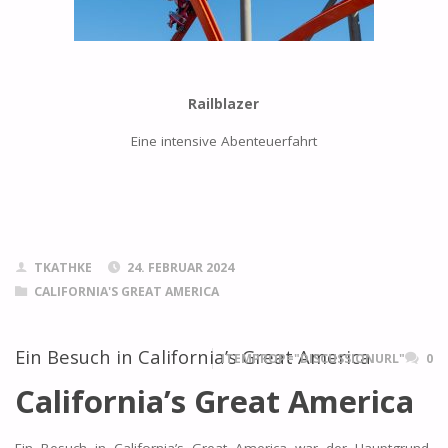
Railblazer
Eine intensive Abenteuerfahrt
TKATHKE
24. FEBRUAR 2024
CALIFORNIA'S GREAT AMERICA
Ein Besuch in California’s Great America
ITEMPROP="DISCUSSIONURL"
0
California’s Great America
Ein Besuch in California’s Great America war der Hauptgrund,