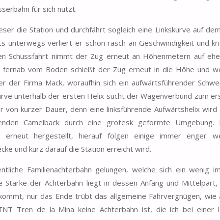
erbahn für sich nutzt.
eser die Station und durchfährt sogleich eine Linkskurve auf de
ts unterwegs verliert er schon rasch an Geschwindigkeit und kri
igen Schussfahrt nimmt der Zug erneut an Höhenmetern auf ehe
fernab vom Boden schießt der Zug erneut in die Höhe und w
r der Firma Mack, woraufhin sich ein aufwärtsführender Schwe
lkurve unterhalb der ersten Helix sucht der Wagenverbund zum er
 von kurzer Dauer, denn eine linksführende Aufwärtshelix wird 
eßenden Camelback durch eine grotesk geformte Umgebung. 
erneut hergestellt, hierauf folgen einige immer enger w
ke und kurz darauf die Station erreicht wird.
tliche Familienachterbahn gelungen, welche sich ein wenig im
 Stärke der Achterbahn liegt in dessen Anfang und Mittelpart,
kommt, nur das Ende trübt das allgemeine Fahrvergnügen, wie 
NT Tren de la Mina keine Achterbahn ist, die ich bei einer 