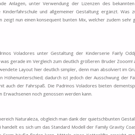
nde Anlagen, unter Verwendung der Lizenzen des bekannten
 Kinderfahrschule und allgemeiner Gestaltung ergänzt. Was z
n zeigt nun einen konsequent bunten Mix, welcher zudem sehr 
drinos Voladores unter Gestaltung der Kinderserie Fairly Od
l, was gerade im Vergleich zum deutlich größeren Bruder Zooom!
rwendete Layout hier deutlich simpler, denn man absolviert im Gr
en Höhenunterschied; dadurch ist jedoch der Ausschwung der F
mit auch der Fahrspaß. Die Padrinos Voladores bieten dements
h von Erwachsenen noch genossen werden kann.
eich Naturaleza, obgleich man dank der quietschbunten Gestal
 handelt es sich um das Standard Modell der Family Gravity Coa