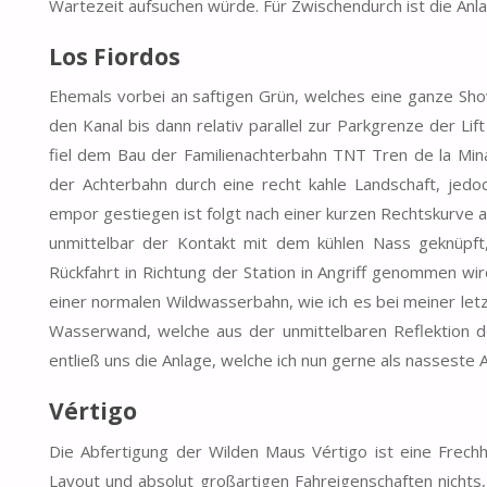
Wartezeit aufsuchen würde. Für Zwischendurch ist die Anla
Los Fiordos
Ehemals vorbei an saftigen Grün, welches eine ganze Sho
den Kanal bis dann relativ parallel zur Parkgrenze der L
fiel dem Bau der Familienachterbahn TNT Tren de la Mi
der Achterbahn durch eine recht kahle Landschaft, jed
empor gestiegen ist folgt nach einer kurzen Rechtskurve 
unmittelbar der Kontakt mit dem kühlen Nass geknüpft
Rückfahrt in Richtung der Station in Angriff genommen w
einer normalen Wildwasserbahn, wie ich es bei meiner letz
Wasserwand, welche aus der unmittelbaren Reflektion de
entließ uns die Anlage, welche ich nun gerne als nasseste 
Vértigo
Die Abfertigung der Wilden Maus Vértigo ist eine Frechh
Layout und absolut großartigen Fahreigenschaften nichts,