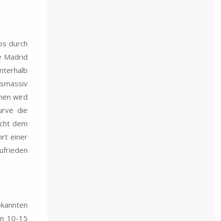
os durch
e Madrid
nterhalb
lsmassiv
men wird
urve die
icht dem
rt einer
ufrieden
ekannten
on 10-15