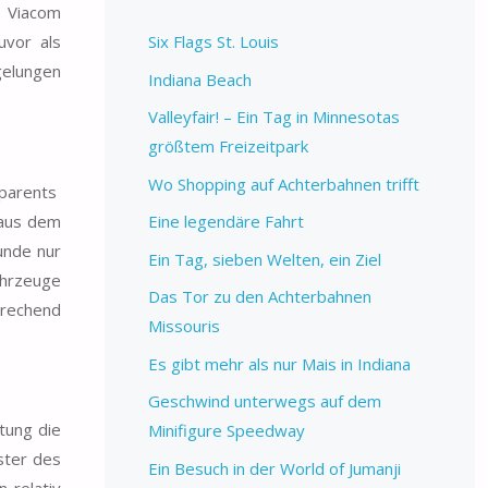
 Viacom
uvor als
Six Flags St. Louis
gelungen
Indiana Beach
Valleyfair! – Ein Tag in Minnesotas
größtem Freizeitpark
Wo Shopping auf Achterbahnen trifft
dparents
 aus dem
Eine legendäre Fahrt
unde nur
Ein Tag, sieben Welten, ein Ziel
ahrzeuge
Das Tor zu den Achterbahnen
prechend
Missouris
Es gibt mehr als nur Mais in Indiana
Geschwind unterwegs auf dem
tung die
Minifigure Speedway
ster des
Ein Besuch in der World of Jumanji