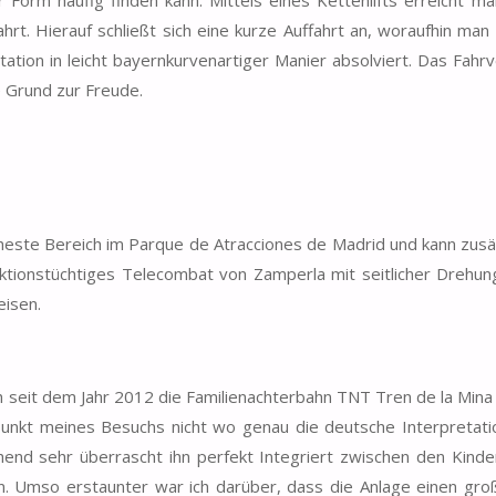
 Form häufig finden kann. Mittels eines Kettenlifts erreicht man
rt. Hierauf schließt sich eine kurze Auffahrt an, woraufhin man 
ation in leicht bayernkurvenartiger Manier absolviert. Das Fahrv
e Grund zur Freude.
este Bereich im Parque de Atracciones de Madrid und kann zusät
ktionstüchtiges Telecombat von Zamperla mit seitlicher Drehun
eisen.
h seit dem Jahr 2012 die Familienachterbahn TNT Tren de la Mina 
tpunkt meines Besuchs nicht wo genau die deutsche Interpretati
end sehr überrascht ihn perfekt Integriert zwischen den Kinde
. Umso erstaunter war ich darüber, dass die Anlage einen groß