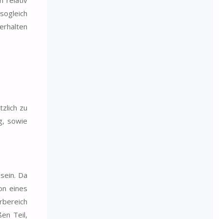
 relativ
sogleich
erhalten
zlich zu
g, sowie
sein. Da
on eines
rbereich
en Teil,