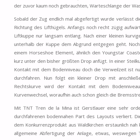
der zuvor kaum noch gebrauchten, Warteschlange der Wass
Sobald der Zug endlich mal abgefertigt wurde verlässt di
Richtung des Lifthügels. Anfangs noch recht zügig aufwär
Liftkuppe nur langsam entlang. Nach einer kleinen kurv
unterhalb der Kuppe dem Abgrund entgegen geht. Noch 
einem Horseshoe Element, ähnlich den Youngstar Coaste
kurz unter den bisher größten Drop anfügt. In einer Stei
Kontakt mit dem Bodenniveau doch die Verweilzeit ist nur
durchfahren. Nun folgt ein kleiner Drop mit anschli
Rechtskurve wird der Kontakt mit dem Bodenniveau 
Kurvenwechsel, woraufhin auch schon gleich die Bremsstrec
Mit TNT Tren de la Mina ist Gerstlauer eine sehr orden
durchfahrenen bodennahen Part des Layouts verliert. Die
dem Konkurrenzprodukt aus Waldkirchen erstaunlich nah 
allgemeine Abfertigung der Anlage, etwas, weswegen T