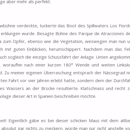
ge aber mehr als perfekt.
wbühne verdeckte, tuckerte das Boot des Spillwaters Los Fiord
ift erklungen wurde. Besagte Bühne des Parque de Atracciones d
na zum Opfer, ebenso wie die Vegetation, weswegen man nun u
och mit guten Einblicken, herumschippert. Nachdem man das Fe
auch sogleich die einzige Schussfahrt der Anlage. Unten angekom
, woraufhin nach einer kurzen 180° Wende und weiten Linksk
ird. Zu meiner eigenen Überraschung entsprach der Nässegrad n
ten Fahrt vor vier Jahren erlebt hatte, sondern dem der Durchfah
s Wassers an der Brücke resultierte. Klatschnass und recht z
Anlage dieser Art in Spanien beschreiben möchte.
eit! Eigentlich gäbe es bei dieser schicken Maus mit dem altb
 absolut gar nichts zu meckern, würde man nur nicht anstelle v