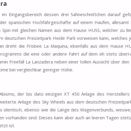
era
im Eingangsbereich dessen drei Sahneschnittchen darauf gef
der spanischen Hochfahrgeschäfte auf einem Haufen, allesamt n
p Spin mit gleichen Namen aus dem Hause HUSS, welcher zu Be
m deutschen Freizeitpark Heide Park vorweisen kann, welches j
enan dreht die Frisbee La Maquina, ebenfalls aus dem Hause HU
rprogramms die eine oder andere Fahrt auf dem eh stets über
min Freefall La Lanzadera neben einer tollen Aussicht über den
time bei vergleichbar geringer Höhe.
 Abismo, der bis dato einzigen XT 450 Anlage des Herstellers
weiterte Anlage des Sky Wheels aus dem deutschen Freizeitpark
uts identisch, ebenso wie die Länge des Wagenverbunds, weswe
n vorhanden sind. Dieses kann aber auch an leeren Tagen stets 
tzt ist.