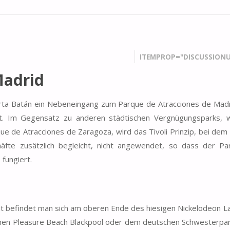
ITEMPROP="DISCUSSIONU
Madrid
erta Batán ein Nebeneingang zum Parque de Atracciones de Mad
adt. Im Gegensatz zu anderen städtischen Vergnügungsparks,
e de Atracciones de Zaragoza, wird das Tivoli Prinzip, bei dem
chäfte zusätzlich begleicht, nicht angewendet, so dass der P
 fungiert.
 befindet man sich am oberen Ende des hiesigen Nickelodeon La
chen Pleasure Beach Blackpool oder dem deutschen Schwesterpa