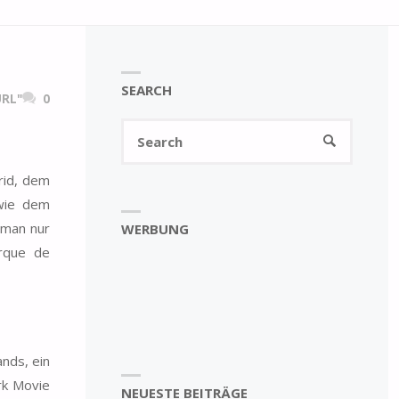
SEARCH
RL"
0
Search
SEARCH
for:
rid, dem
 wie dem
 man nur
WERBUNG
arque de
nds, ein
rk Movie
NEUESTE BEITRÄGE