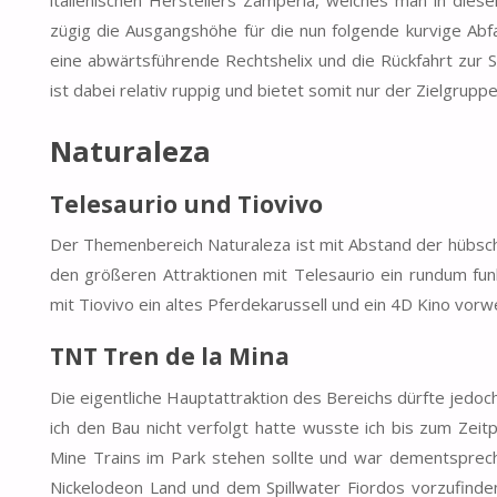
italienischen Herstellers Zamperla, welches man in dieser
zügig die Ausgangshöhe für die nun folgende kurvige Abfah
eine abwärtsführende Rechtshelix und die Rückfahrt zur St
ist dabei relativ ruppig und bietet somit nur der Zielgrupp
Naturaleza
Telesaurio und Tiovivo
Der Themenbereich Naturaleza ist mit Abstand der hübsch
den größeren Attraktionen mit Telesaurio ein rundum fun
mit Tiovivo ein altes Pferdekarussell und ein 4D Kino vorw
TNT Tren de la Mina
Die eigentliche Hauptattraktion des Bereichs dürfte jedoc
ich den Bau nicht verfolgt hatte wusste ich bis zum Zei
Mine Trains im Park stehen sollte und war dementsprech
Nickelodeon Land und dem Spillwater Fiordos vorzufinden