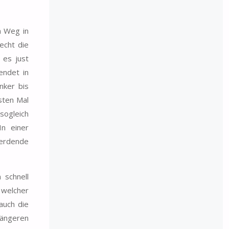
m Weg in
echt die
 es just
endet in
nker bis
sten Mal
sogleich
In einer
erdende
 schnell
 welcher
auch die
längeren