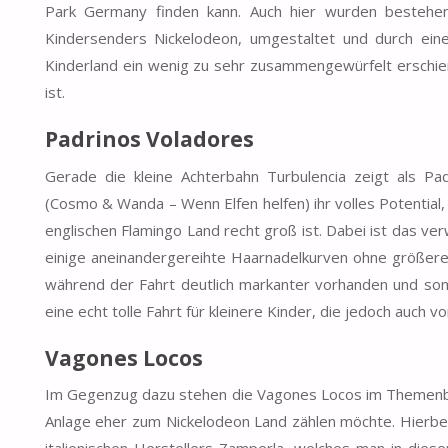
Park Germany finden kann. Auch hier wurden bestehe
Kindersenders Nickelodeon, umgestaltet und durch eine
Kinderland ein wenig zu sehr zusammengewürfelt erschie
ist.
Padrinos Voladores
Gerade die kleine Achterbahn Turbulencia zeigt als Pa
(Cosmo & Wanda – Wenn Elfen helfen) ihr volles Potentia
englischen Flamingo Land recht groß ist. Dabei ist das ve
einige aneinandergereihte Haarnadelkurven ohne größer
während der Fahrt deutlich markanter vorhanden und so
eine echt tolle Fahrt für kleinere Kinder, die jedoch auc
Vagones Locos
Im Gegenzug dazu stehen die Vagones Locos im Themenber
Anlage eher zum Nickelodeon Land zählen möchte. Hierbei