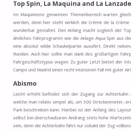
Top Spin, La Maquina and La Lanzad
Im Maquinismo genannten Themenbereich warten gleich 
werden, denn hier steht wirklich die Crème de la Crème 
wunderbar gestaltet. Den Anfang macht sogleich der To
ähnliches Fahrprogramm wie die Anlage Aqua Spin aus de
eine absolut wilde Schaukelpartie ausufert. Direkt neb
Runden. Auch hier sollte man dank des großartigen Fah
Fahrgeschäftstypus wagen. Zu guter Letzt bietet der Inta
Campo und Madrid einen recht intensiven Fall mit guter Air
Abismo
Leicht erhöht befindet sich der Zugang zur Achterbahn
welche man relativ simpel als, um 300 Streckenmeter, er
Park beschreiben kann. Hierbei ist der Anfang des Layo
selbst bei überschaubaren Andrang stets hohe Wartezeite
sein, denn die Achterbahn fährt nur sobald der Zug vollbese