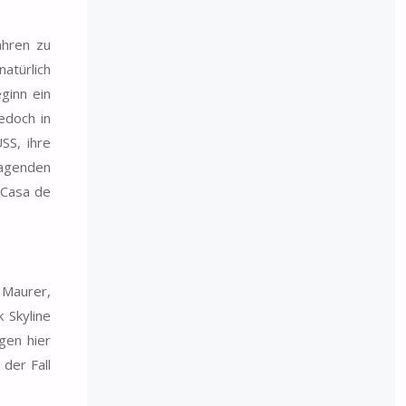
ahren zu
atürlich
ginn ein
edoch in
SS, ihre
ragenden
 Casa de
 Maurer,
 Skyline
gen hier
der Fall