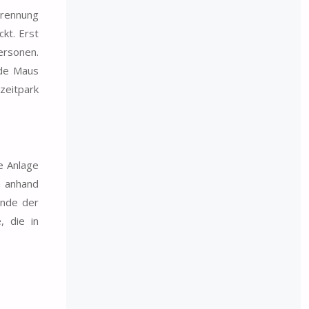
Trennung
kt. Erst
ersonen.
lde Maus
zeitpark
e Anlage
n anhand
Ende der
, die in