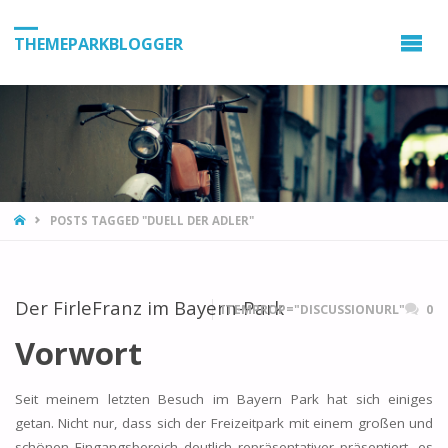
THEMEPARKBLOGGER
HOME
POSTS TAGGED "DUELL DER ADLER"
Der FirleFranz im Bayern-Park
ITEMPROP="DISCUSSIONURL"
0
Vorwort
Seit meinem letzten Besuch im Bayern Park hat sich einiges
getan. Nicht nur, dass sich der Freizeitpark mit einem großen und
schönen Eingangsbereich deutlich repräsentativer präsentiert, es