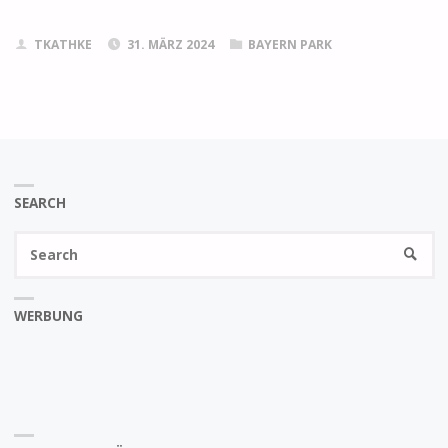
TKATHKE
31. MÄRZ 2024
BAYERN PARK
SEARCH
Se
SEARC
fo
WERBUNG