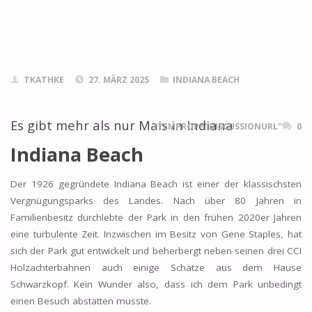
TKATHKE
27. MÄRZ 2025
INDIANA BEACH
Es gibt mehr als nur Mais in Indiana
ITEMPROP="DISCUSSIONURL"
0
Indiana Beach
Der 1926 gegründete Indiana Beach ist einer der klassischsten
Vergnügungsparks des Landes. Nach über 80 Jahren in
Familienbesitz durchlebte der Park in den frühen 2020er Jahren
eine turbulente Zeit. Inzwischen im Besitz von Gene Staples, hat
sich der Park gut entwickelt und beherbergt neben seinen drei CCI
Holzachterbahnen auch einige Schätze aus dem Hause
Schwarzkopf. Kein Wunder also, dass ich dem Park unbedingt
einen Besuch abstatten musste.