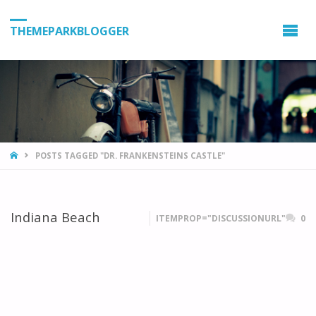
THEMEPARKBLOGGER
HOME
POSTS TAGGED "DR. FRANKENSTEINS CASTLE"
Indiana Beach
ITEMPROP="DISCUSSIONURL"
0