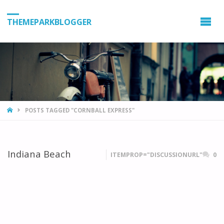
THEMEPARKBLOGGER
HOME
POSTS TAGGED "CORNBALL EXPRESS"
Indiana Beach
ITEMPROP="DISCUSSIONURL"
0