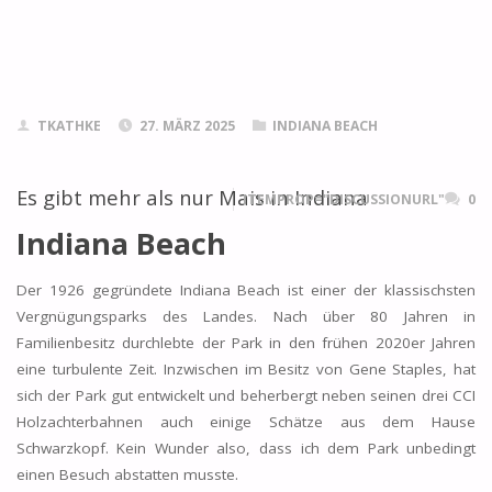
TKATHKE
27. MÄRZ 2025
INDIANA BEACH
Es gibt mehr als nur Mais in Indiana
ITEMPROP="DISCUSSIONURL"
0
Indiana Beach
Der 1926 gegründete Indiana Beach ist einer der klassischsten
Vergnügungsparks des Landes. Nach über 80 Jahren in
Familienbesitz durchlebte der Park in den frühen 2020er Jahren
eine turbulente Zeit. Inzwischen im Besitz von Gene Staples, hat
sich der Park gut entwickelt und beherbergt neben seinen drei CCI
Holzachterbahnen auch einige Schätze aus dem Hause
Schwarzkopf. Kein Wunder also, dass ich dem Park unbedingt
einen Besuch abstatten musste.