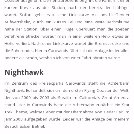
Coaster ausgeführt. Dementsprechend beginnt die Fahrt mit einer
kurzen Kurve aus der Station, nach der bereits der Lifthügel
wartet. Sofort geht es in eine Linkskurve mit anschließender
Aufwärtshelix, durch ein kurzes Tal und eine weite Rechtskurve
nahe der Station. Über einen Hügel überquert man die soeben
befahrene Strecke, worauf man in einer weiteren Helix etwas an
Höhe verliert. Nach einer Linkskurve wartet die Bremsstrecke und
die Fahrt endet. Hier in Carowinds fährt sich die Anlage leider alles
andere als schön, weshalb ich von einer Fahrt abraten würde.
Nighthawk
Im Zentrum des Freizeitparks Carowinds steht die Achterbahn
Nighthawk. Es handelt sich um den ersten Flying Coaster der Welt,
der von 2000 bis 2003 als Stealth im California’s Great America
stand. Hier in Carowinds hatte die Achterbahn zunächst ein Star
Trek Thema, welches aber mit der Übernahme von Cedar Fair im
Jahr 2008 aufgegeben wurde. Leider war die Anlage bei meinem
Besuch außer Betrieb.