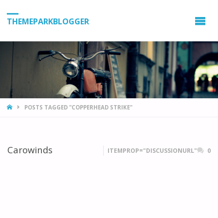
THEMEPARKBLOGGER
HOME
POSTS TAGGED "COPPERHEAD STRIKE"
Carowinds
ITEMPROP="DISCUSSIONURL"
0