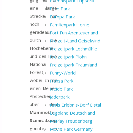
ging es für
Erlebnispark Tripsdrill
eine lange
Erse Park
Strecke nur
Europa Park
noch
Familienpark Herne
geradeaus
Fort Fun Abenteuerland
durch die
Freizeit-Land Geiselwind
Hochebene
Freizeitpark Lochmühle
und den Inyo
Freizeitpark Plohn
National
Freizeitpark Traumland
Forest,
Funny-World
wobei ich mir
Hansa Park
einen kleinen
Heide Park
Abstecher
Jaderpark
über den
Karls Erlebnis-Dorf Elstal
Mammoth
Legoland Deutschland
Scenic Loop
McPlay Freudenberg
gönnte, an
Movie Park Germany