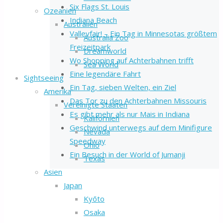
Six Flags St. Louis
Ozeanien
Indiana Beach
Australien
Valleyfair! – Ein Tag in Minnesotas größtem
Australia Zoo
Freizeitpark
Dreamworld
Wo Shopping auf Achterbahnen trifft
Sea World
Eine legendäre Fahrt
Sightseeing
Ein Tag, sieben Welten, ein Ziel
Amerika
Das Tor zu den Achterbahnen Missouris
Vereinigte Staaten
Es gibt mehr als nur Mais in Indiana
Kalifornien
Geschwind unterwegs auf dem Minifigure
Nevada
Speedway
Ohio
Ein Besuch in der World of Jumanji
Texas
Asien
Japan
Kyōto
Osaka