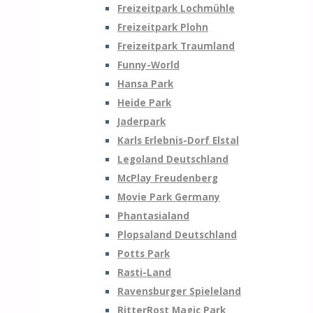
Freizeitpark Lochmühle
Freizeitpark Plohn
Freizeitpark Traumland
Funny-World
Hansa Park
Heide Park
Jaderpark
Karls Erlebnis-Dorf Elstal
Legoland Deutschland
McPlay Freudenberg
Movie Park Germany
Phantasialand
Plopsaland Deutschland
Potts Park
Rasti-Land
Ravensburger Spieleland
RitterRost Magic Park