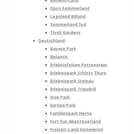
BonBon-Land
Djurs Sommerland
Legoland Billund
Sommerland Syd
Tivoli Gardens
Deutschland
Bayern Park
Belantis
Erlebnisfelsen Pottenstein
Erlebnispark Schloss Thurn
Erlebnispark Steinau
Erlebnispark Tripsdrill
Erse Park
Europa Park
Familienpark Herne
Fort Fun Abenteuerland
Freizeit-Land Geiselwind