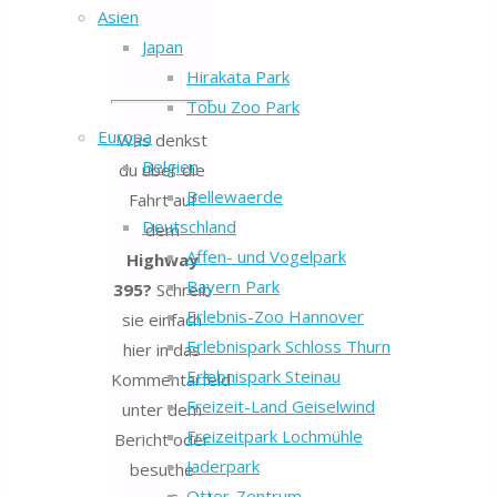
Asien
Japan
Hirakata Park
Tobu Zoo Park
Europa
Was denkst
Belgien
du über die
Bellewaerde
Fahrt auf
Deutschland
dem
Affen- und Vogelpark
Highway
Bayern Park
395?
Schreib
Erlebnis-Zoo Hannover
sie einfach
Erlebnispark Schloss Thurn
hier in das
Erlebnispark Steinau
Kommentarfeld
Freizeit-Land Geiselwind
unter dem
Freizeitpark Lochmühle
Bericht oder
Jaderpark
besuche
Otter-Zentrum