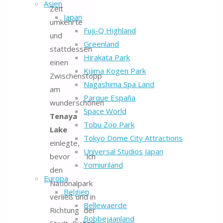
Asien
Zeit
Japan
umkehrte
Fuji-Q Highland
und
Greenland
stattdessen
Hirakata Park
einen
Kijima Kogen Park
Zwischenstopp
Nagashima Spa Land
am
Parque España
wunderschönen
Space World
Tenaya
Tobu Zoo Park
Lake
Tokyo Dome City Attractions
einlegte,
Universal Studios Japan
bevor ich
Yomiuriland
den
Europa
Nationalpark
Belgien
verließ und in
Bellewaerde
Richtung der
Bobbejaanland