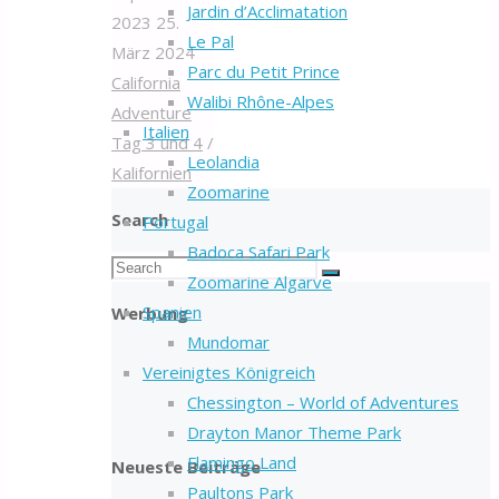
Jardin d’Acclimatation
2023
25.
Le Pal
März 2024
Parc du Petit Prince
California
Walibi Rhône-Alpes
Adventure
Italien
Tag 3 und 4
/
Leolandia
Kalifornien
Zoomarine
Search
Portugal
Badoca Safari Park
Search
Zoomarine Algarve
Search
for:
Spanien
Werbung
Mundomar
Vereinigtes Königreich
Chessington – World of Adventures
Drayton Manor Theme Park
Flamingo Land
Neueste Beiträge
Paultons Park