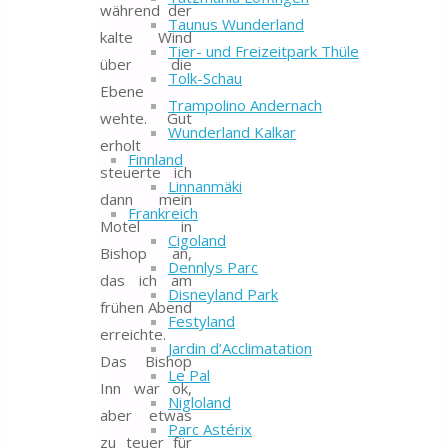
während der
Taunus Wunderland
kalte Wind
Tier- und Freizeitpark Thüle
über die
Tolk-Schau
Ebene
Trampolino Andernach
wehte. Gut
Wunderland Kalkar
erholt
Finnland
steuerte ich
Linnanmäki
dann mein
Frankreich
Motel in
Cigoland
Bishop an,
Dennlys Parc
das ich am
Disneyland Park
frühen Abend
Festyland
erreichte.
Jardin d’Acclimatation
Das Bishop
Le Pal
Inn war ok,
Nigloland
aber etwas
Parc Astérix
zu teuer für