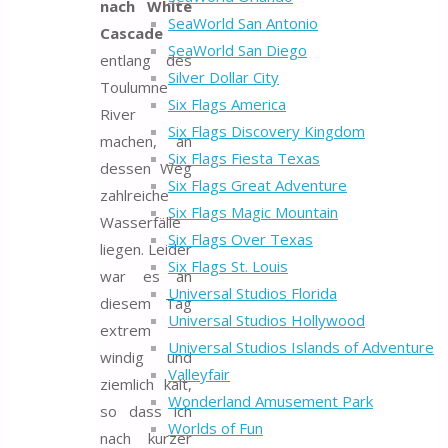
nach White
SeaWorld San Antonio
Cascade
SeaWorld San Diego
entlang des
Silver Dollar City
Toulumne
Six Flags America
River
Six Flags Discovery Kingdom
machen, an
Six Flags Fiesta Texas
dessen Weg
Six Flags Great Adventure
zahlreiche
Six Flags Magic Mountain
Wasserfälle
Six Flags Over Texas
liegen. Leider
Six Flags St. Louis
war es an
Universal Studios Florida
diesem Tag
Universal Studios Hollywood
extrem
Universal Studios Islands of Adventure
windig und
Valleyfair
ziemlich kalt,
Wonderland Amusement Park
so dass ich
Worlds of Fun
nach kurzer