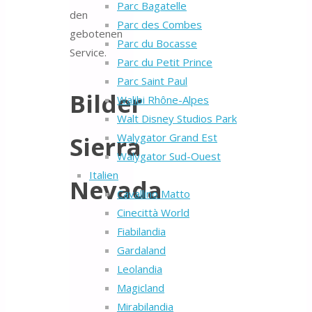
Parc Bagatelle
den
Parc des Combes
gebotenen
Parc du Bocasse
Service.
Parc du Petit Prince
Parc Saint Paul
Bilder
Walibi Rhône-Alpes
Walt Disney Studios Park
Walygator Grand Est
Sierra
Walygator Sud-Ouest
Italien
Nevada
Cavallino Matto
Cinecittà World
Fiabilandia
Gardaland
Leolandia
Magicland
Mirabilandia