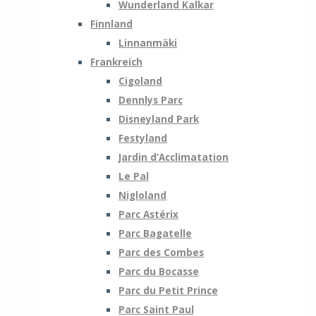
Wunderland Kalkar
Finnland
Linnanmäki
Frankreich
Cigoland
Dennlys Parc
Disneyland Park
Festyland
Jardin d’Acclimatation
Le Pal
Nigloland
Parc Astérix
Parc Bagatelle
Parc des Combes
Parc du Bocasse
Parc du Petit Prince
Parc Saint Paul