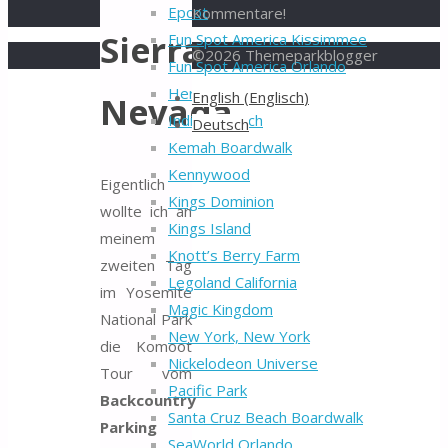
Epcot
Kommentare!
Sierra
Fun Spot America Kissimmee
©2026 Themeparkblogger
Fun Spot America Orlando
Back
Hersheypark
English
(
Englisch
)
Nevada
to
Indiana Beach
Deutsch
Top
Kemah Boardwalk
Kennywood
Eigentlich
Kings Dominion
wollte ich an
Kings Island
meinem
Knott’s Berry Farm
zweiten Tag
Legoland California
im Yosemite
Magic Kingdom
National Park
New York, New York
die Komoot
Nickelodeon Universe
Tour vom
Pacific Park
Backcountry
Santa Cruz Beach Boardwalk
Parking
SeaWorld Orlando