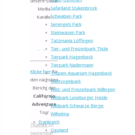
unsere Social
Safariland Stukenbrock
Media
Schwaben Park
Kanäle:
Serengeti Park
Steinwasen Park
Tatzmania Löffingen
Tier- und Freizeitpark Thüle
Tierpark Hagenbeck
Tierpark Nadermann
Klicke hier
für
Tropen-Aquarium Hagenbeck
den nächsten
Weltvogelpark
Bericht der
Wild- und Freizeitpark Willingen
California
Wildpark Lüneburger Heide
Adventure
Wildpark Schwarze Berge
Tour
Wilhelma
Frankreich
TKathke
20.
Cigoland
September