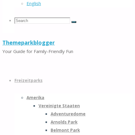
English
Search
Search
Search
Themeparkblogger
for:
Your Guide for Family-Friendly Fun
Skip
to
Freizeitparks
content
Amerika
Vereinigte Staaten
Adventuredome
Arnolds Park
Belmont Park