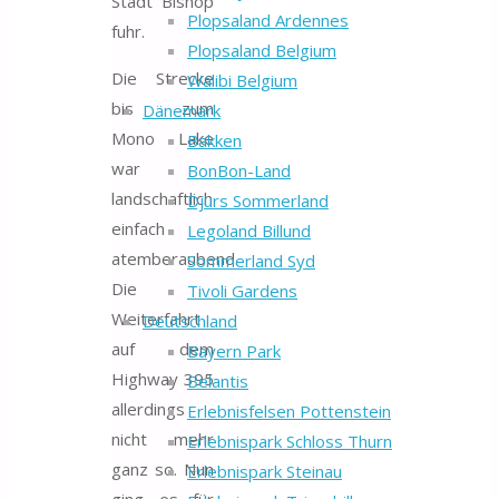
Stadt Bishop
Plopsaland Ardennes
fuhr.
Plopsaland Belgium
Die Strecke
Walibi Belgium
bis zum
Dänemark
Mono Lake
Bakken
war
BonBon-Land
landschaftlich
Djurs Sommerland
einfach
Legoland Billund
atemberaubend.
Sommerland Syd
Die
Tivoli Gardens
Weiterfahrt
Deutschland
auf dem
Bayern Park
Highway 395
Belantis
allerdings
Erlebnisfelsen Pottenstein
nicht mehr
Erlebnispark Schloss Thurn
ganz so. Nun
Erlebnispark Steinau