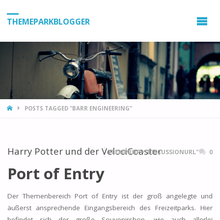
THEMEPARKBLOGGER
HOME
POSTS TAGGED "BARR ENGINEERING"
Harry Potter und der VelociCoaster
ITEMPROP="DISCUSSIONURL"
0
Port of Entry
Der Themenbereich Port of Entry ist der groß angelegte und
äußerst ansprechende Eingangsbereich des Freizeitparks. Hier
befindet sich der große Souvenirshop, wie auch allerlei