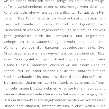
wir die Station verlassen haben, bringt uns ein kurzer Lifthügel
auf eine Zwischenebene, in der wir erst wenige Meter durch den
Kanal dümpeln, ehe wir uns dem signifikanten Tor aus dem Film
nähern. Das Tor öffnet sich, die Musik erklingt und schon fühlt
man sich wieder in seine Kindheit zurückgesetzt, mein
Grundschul-Ich war also angesprochen, und so führt uns der Weg
ganz gemächlich durch das Ultrasaurus- und Stegosaurus-
Gehege. Im Hadrasaurier-Gehege erreicht uns dann eine
Warnung, wonach die Raptoren ausgebrochen sind. Zwei
Dilophosaurier streiten sich derweil um den verbliebenden Kittel
eines Parkangestellten, genug Ablenkung um uns um unsere
eigene Flucht zu kümmern. Während wir uns einem Gebäude
nähern, fällt uns dabei beinahe ein kleiner Container auf den
Kopf. Im Gebäude selbst nutzen wir dann die dort drin befindliche
Transportvorrichtung, um zum Kraftwerk zu gelangen. Auf dem
nun sehr langen Lifthügel nehmen wir einige Höhenmeter zu und
werden dabei von beiden Seiten von Velociraptoren angegriffen.
Auf der Kraftwerksebene angekommen werden wir von weiteren
Dinosauriern attackiert, während wir uns in einer weiten Kurve