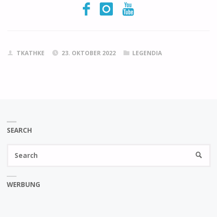
TKATHKE
23. OKTOBER 2022
LEGENDIA
SEARCH
Se
SEARC
fo
WERBUNG