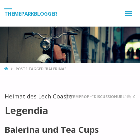
THEMEPARKBLOGGER
HOME
POSTS TAGGED "BALERINA"
Heimat des Lech Coaster
ITEMPROP="DISCUSSIONURL"
0
Legendia
Balerina und Tea Cups