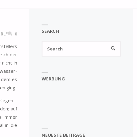
SEARCH
RL"
0
Search
stellers
SEARCH
for:
Arsch der
nicht in
dwasser-
WERBUNG
t dem es
en ging.
elegen –
den; auf
s immer
l in die
NEUESTE BEITRÄGE