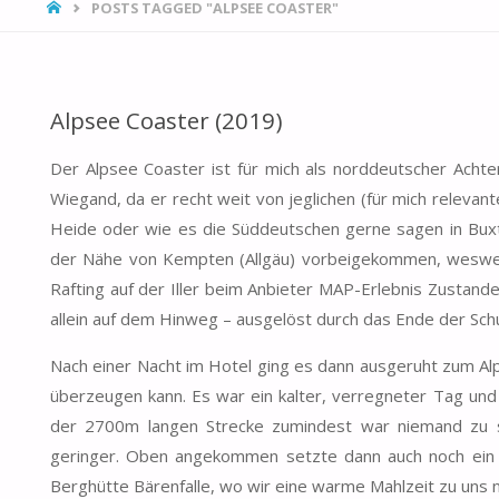
HOME
POSTS TAGGED "ALPSEE COASTER"
Alpsee Coaster (2019)
Der Alpsee Coaster ist für mich als norddeutscher Achte
Wiegand, da er recht weit von jeglichen (für mich relevante
Heide oder wie es die Süddeutschen gerne sagen in Buxte
der Nähe von Kempten (Allgäu) vorbeigekommen, wesweg
Rafting auf der Iller beim Anbieter MAP-Erlebnis Zustand
allein auf dem Hinweg – ausgelöst durch das Ende der Schu
Nach einer Nacht im Hotel ging es dann ausgeruht zum Alp
überzeugen kann. Es war ein kalter, verregneter Tag und
der 2700m langen Strecke zumindest war niemand zu 
geringer. Oben angekommen setzte dann auch noch ein Re
Berghütte Bärenfalle, wo wir eine warme Mahlzeit zu uns