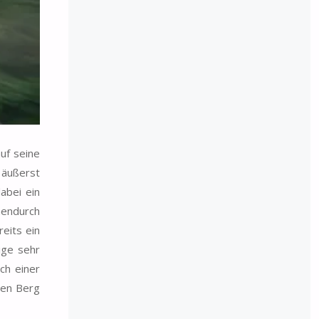
uf seine
 äußerst
abei ein
hendurch
eits ein
ige sehr
ch einer
den Berg