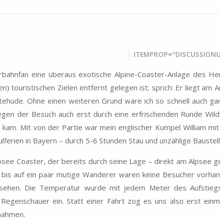
ITEMPROP="DISCUSSIONU
rbahnfan eine überaus exotische Alpine-Coaster-Anlage des Her
n) touristischen Zielen entfernt gelegen ist; sprich: Er liegt am 
hude. Ohne einen weiteren Grund wäre ich so schnell auch gar 
en der Besuch auch erst durch eine erfrischenden Runde Wil
e kam. Mit von der Partie war mein englischer Kumpel William mi
lferien in Bayern – durch 5-6 Stunden Stau und unzählige Baustell
see Coaster, der bereits durch seine Lage – direkt am Alpsee g
 bis auf ein paar mutige Wanderer waren keine Besucher vorhan
sehen. Die Temperatur wurde mit jedem Meter des Aufstieg
genschauer ein. Statt einer Fahrt zog es uns also erst einma
 nahmen.