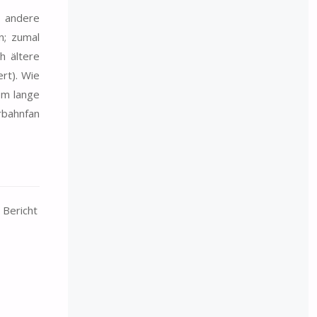
 andere
n; zumal
h ältere
rt). Wie
0m lange
rbahnfan
 Bericht