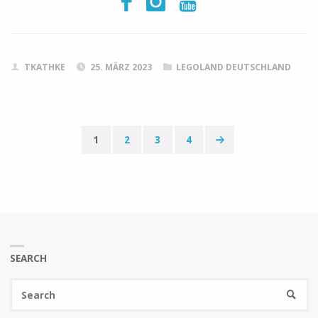
TKATHKE
25. MÄRZ 2023
LEGOLAND DEUTSCHLAND
1
2
3
4
Seitennummerierung
der
Beiträge
SEARCH
Se
SEARC
fo