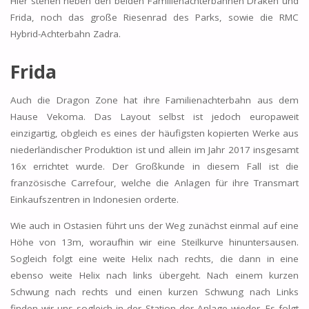
Hier stehen neben den beiden Familienachterbahnen Draken und
Frida, noch das große Riesenrad des Parks, sowie die RMC
Hybrid-Achterbahn Zadra.
Frida
Auch die Dragon Zone hat ihre Familienachterbahn aus dem
Hause Vekoma. Das Layout selbst ist jedoch europaweit
einzigartig, obgleich es eines der häufigsten kopierten Werke aus
niederländischer Produktion ist und allein im Jahr 2017 insgesamt
16x errichtet wurde. Der Großkunde in diesem Fall ist die
französische Carrefour, welche die Anlagen für ihre Transmart
Einkaufszentren in Indonesien orderte.
Wie auch in Ostasien führt uns der Weg zunächst einmal auf eine
Höhe von 13m, woraufhin wir eine Steilkurve hinuntersausen.
Sogleich folgt eine weite Helix nach rechts, die dann in eine
ebenso weite Helix nach links übergeht. Nach einem kurzen
Schwung nach rechts und einen kurzen Schwung nach Links
finden wir uns sogleich in der Station der Anlage wieder. Es folgt