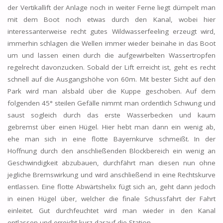
der Vertikallift der Anlage noch in weiter Ferne liegt dümpelt man
mit dem Boot noch etwas durch den Kanal, wobei hier
interessanterweise recht gutes Wildwasserfeeling erzeugt wird,
immerhin schlagen die Wellen immer wieder beinahe in das Boot
um und lassen einen durch die aufgewirbelten Wassertropfen
regelrecht davonzucken. Sobald der Lift erreicht ist, geht es recht
schnell auf die Ausgangshöhe von 60m. Mit bester Sicht auf den
Park wird man alsbald über die Kuppe geschoben. Auf dem
folgenden 45° steilen Gefälle nimmt man ordentlich Schwung und
saust sogleich durch das erste Wasserbecken und kaum
gebremst über einen Hügel. Hier hebt man dann ein wenig ab,
ehe man sich in eine flotte Bayernkurve schmeißt. In der
Hoffnung durch den anschließenden Blockbereich ein wenig an
Geschwindigkeit abzubauen, durchfährt man diesen nun ohne
jegliche Bremswirkung und wird anschließend in eine Rechtskurve
entlassen. Eine flotte Abwärtshelix fügt sich an, geht dann jedoch
in einen Hügel über, welcher die finale Schussfahrt der Fahrt
einleitet. Gut durchfeuchtet wird man wieder in den Kanal
entlassen und erreicht kurz darauf die Station.