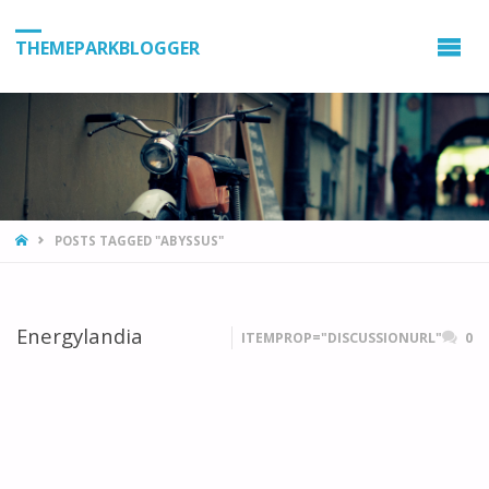
THEMEPARKBLOGGER
HOME
POSTS TAGGED "ABYSSUS"
Energylandia
ITEMPROP="DISCUSSIONURL"
0