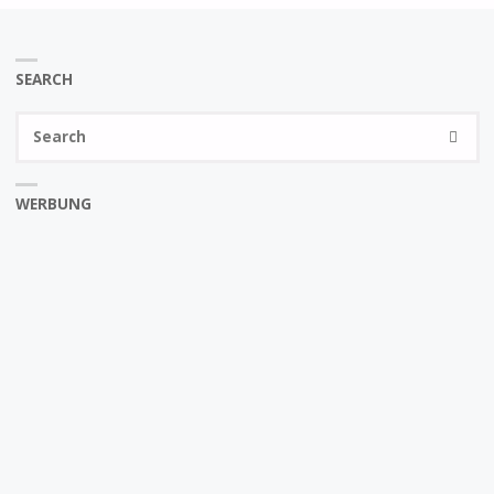
SEARCH
Se
SEARC
fo
WERBUNG