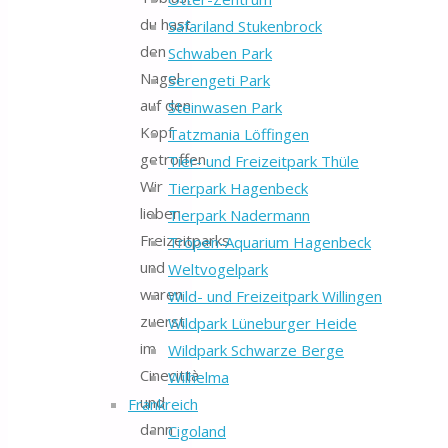
du hast
Safariland Stukenbrock
den
Schwaben Park
Nagel
Serengeti Park
auf den
Steinwasen Park
Kopf
Tatzmania Löffingen
getroffen.
Tier- und Freizeitpark Thüle
Wir
Tierpark Hagenbeck
lieben
Tierpark Nadermann
Freizeitparks
Tropen-Aquarium Hagenbeck
und
Weltvogelpark
waren
Wild- und Freizeitpark Willingen
zuerst
Wildpark Lüneburger Heide
im
Wildpark Schwarze Berge
Cinecittà
Wilhelma
und
Frankreich
dann
Cigoland