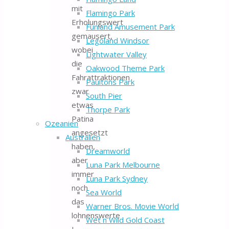
mit
Flamingo Park
Erholungswert
Funland Amusement Park
gemausert,
Legoland Windsor
wobei
Lightwater Valley
die
Oakwood Theme Park
Fahrattraktionen
Paultons Park
zwar
South Pier
etwas
Thorpe Park
Patina
Ozeanien
angesetzt
Australien
haben,
Dreamworld
aber
Luna Park Melbourne
immer
Luna Park Sydney
noch
Sea World
das
Warner Bros. Movie World
lohnenswerte
Wet n Wild Gold Coast
I-