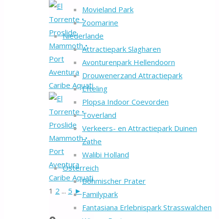
Movieland Park
Zoomarine
Niederlande
Attractiepark Slagharen
Avonturenpark Hellendoorn
Drouwenerzand Attractiepark
Efteling
Plopsa Indoor Coevorden
Toverland
Verkeers- en Attractiepark Duinen
Zathe
Walibi Holland
Österreich
Böhmischer Prater
1
2
...
5
►
Familypark
Fantasiana Erlebnispark Strasswalchen