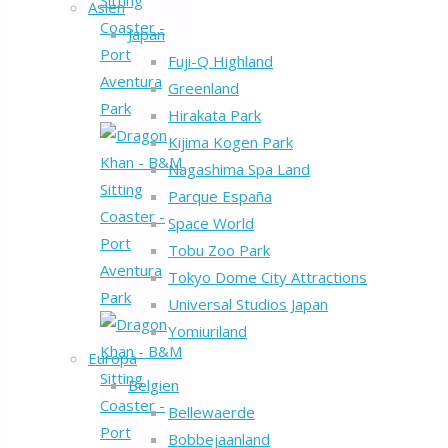
Asien
Japan
Fuji-Q Highland
Greenland
Hirakata Park
Kijima Kogen Park
Nagashima Spa Land
Parque España
Space World
Tobu Zoo Park
Tokyo Dome City Attractions
Universal Studios Japan
Yomiuriland
Europa
Belgien
Bellewaerde
Bobbejaanland