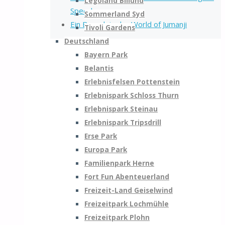
Legoland Billund
Speedway
Sommerland Syd
Ein Besuch in der World of Jumanji
Tivoli Gardens
Deutschland
Bayern Park
Belantis
Erlebnisfelsen Pottenstein
Erlebnispark Schloss Thurn
Erlebnispark Steinau
Erlebnispark Tripsdrill
Erse Park
Europa Park
Familienpark Herne
Fort Fun Abenteuerland
Freizeit-Land Geiselwind
Freizeitpark Lochmühle
Freizeitpark Plohn