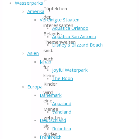
Wasserparks
Tüpfelchen
Amerika
der
Vereinigte Staaten
interessanten
Aquatica Orlando
Belantis-
Aquatica San Antonio
Themenwelten
Disney’s Blizzard Beach
sind.
Asien
Auch
Japan
für
Joyful Waterpark
kleine
The Boon
Kinder
Europa
wird
Dänemark
eine
Aqualand
Menge
Vandland
geboten,
Deutschland
sie
Rulantica
dürfen
Frankreich