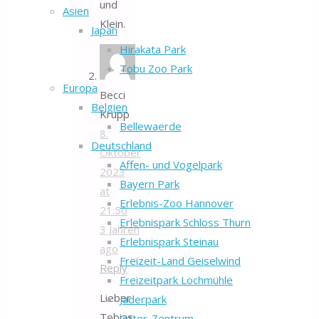
und
Asien
Klein.
Japan
Hirakata Park
Tobu Zoo Park
Europa
Becci
Belgien
Krupp
Bellewaerde
8.
Deutschland
Oktober
Affen- und Vogelpark
2023
Bayern Park
at
Erlebnis-Zoo Hannover
21:50
Erlebnispark Schloss Thurn
3 Jahren
Erlebnispark Steinau
ago
Freizeit-Land Geiselwind
Reply
Freizeitpark Lochmühle
Lieber
Jaderpark
Tobias,
Otter-Zentrum