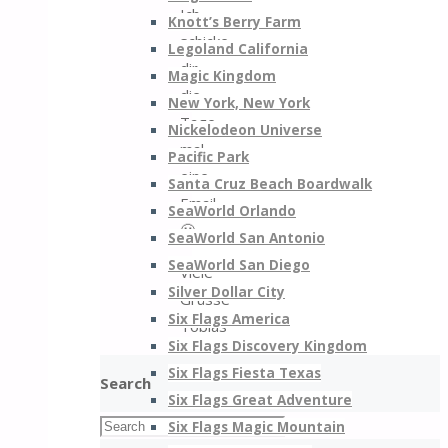
Ich
Knott’s Berry Farm
schicke
Legoland California
dir
Magic Kingdom
die
New York, New York
Tage
Nickelodeon Universe
mal
Pacific Park
eine
Santa Cruz Beach Boardwalk
Email
SeaWorld Orlando
🙂
SeaWorld San Antonio
SeaWorld San Diego
Viele
Silver Dollar City
Grüsse
Six Flags America
Tobias
Six Flags Discovery Kingdom
Six Flags Fiesta Texas
Search
Six Flags Great Adventure
Search
Six Flags Magic Mountain
Search