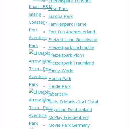
Erlebnispark Tripsdrill
Erse Park
Europa Park
Familienpark Herne
Fort Fun Abenteuerland
Freizeit-Land Geiselwind
Freizeitpark Lochmühle
Freizeitpark Plohn
Freizeitpark Traumland
Funny-World
Hansa Park
Heide Park
Jaderpark
Karls Erlebnis-Dorf Elstal
Legoland Deutschland
McPlay Freudenberg
Movie Park Germany