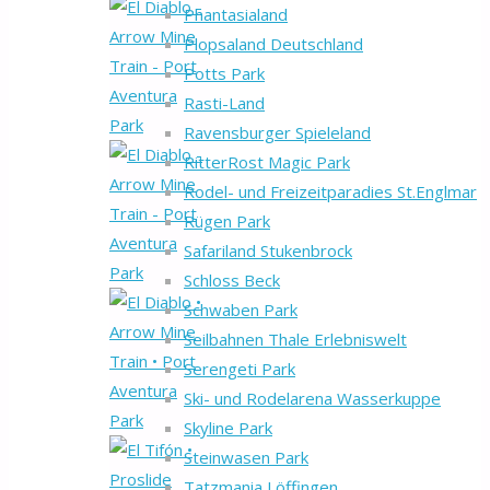
Phantasialand
Plopsaland Deutschland
Potts Park
Rasti-Land
Ravensburger Spieleland
RitterRost Magic Park
Rodel- und Freizeitparadies St.Englmar
Rügen Park
Safariland Stukenbrock
Schloss Beck
Schwaben Park
Seilbahnen Thale Erlebniswelt
Serengeti Park
Ski- und Rodelarena Wasserkuppe
Skyline Park
Steinwasen Park
Tatzmania Löffingen