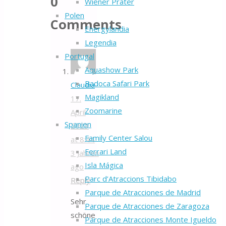
0
Wiener Prater
Polen
Comments
Energylandia
Legendia
Portugal
Aquashow Park
Badoca Safari Park
Claudia
Magikland
17.
Zoomarine
April
Spanien
2023
Family Center Salou
at 8:44
Ferrari Land
3 Jahren
Isla Mágica
ago
Parc d’Atraccions Tibidabo
Reply
Parque de Atracciones de Madrid
Sehr
Parque de Atracciones de Zaragoza
schöne
Parque de Atracciones Monte Igueldo