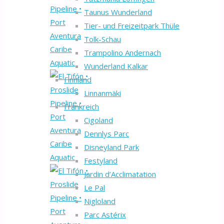
Taunus Wunderland
Tier- und Freizeitpark Thüle
Tolk-Schau
Trampolino Andernach
Wunderland Kalkar
Finnland
Linnanmäki
Frankreich
Cigoland
Dennlys Parc
Disneyland Park
Festyland
Jardin d’Acclimatation
Le Pal
Nigloland
Parc Astérix