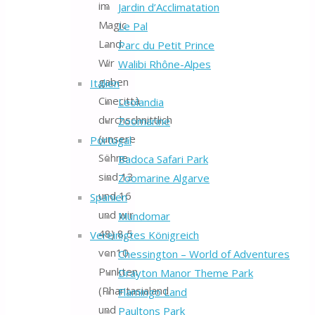
im
Jardin d’Acclimatation
Magic
Le Pal
Land.
Parc du Petit Prince
Wir
Walibi Rhône-Alpes
gaben
Italien
Cinecittà
Leolandia
durchschnittlich
Zoomarine
(unsere
Portugal
Söhne
Badoca Safari Park
sind 13
Zoomarine Algarve
und 16
Spanien
und wir
Mundomar
48) 8,5
Vereinigtes Königreich
von10
Chessington – World of Adventures
Punkten
Drayton Manor Theme Park
(Phantasialand
Flamingo Land
und
Paultons Park