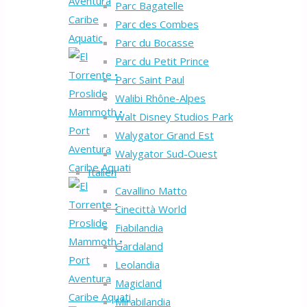
Parc Bagatelle
Parc des Combes
Parc du Bocasse
Parc du Petit Prince
Parc Saint Paul
Walibi Rhône-Alpes
Walt Disney Studios Park
Walygator Grand Est
Walygator Sud-Ouest
Italien
Cavallino Matto
Cinecittà World
Fiabilandia
Gardaland
Leolandia
Magicland
Mirabilandia