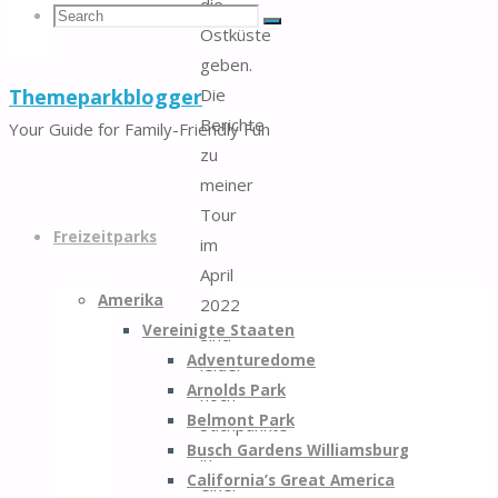
die
Search
Search
Search
Ostküste
geben.
Die
Themeparkblogger
for:
Berichte
Your Guide for Family-Friendly Fun
zu
meiner
Skip
Tour
to
Freizeitparks
im
content
April
Amerika
2022
Vereinigte Staaten
sind
Adventuredome
leider
Arnolds Park
noch
Belmont Park
Stichpunkte
Busch Gardens Williamsburg
in
California’s Great America
einer