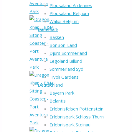
Plopsaland Ardennes
Plopsaland Belgium
Walibi Belgium
Dänemark
Bakken
BonBon-Land
Djurs Sommerland
Legoland Billund
Sommerland Syd
Tivoli Gardens
Deutschland
Bayern Park
Belantis
Erlebnisfelsen Pottenstein
Erlebnispark Schloss Thurn
Erlebnispark Steinau