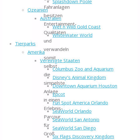
Splashdown Poole
Fahranlagen
Ozeanien
besitzen
Australien
Entertainment-
Wet n Wild Gold Coast
Qualitäten
WhiteWater World
und
Tierparks
verwandeln
Amerika
somit
Vereinigte Staaten
selbst
Columbus Zoo and Aquarium
die
Disney’s Animal Kingdom
simpelste
Downtown Aquarium Houston
Anlage
Epcot
in einen
Fun Spot America Orlando
Erlebnis-
SeaWorld Orlando
Parcour
SeaWorld San Antonio
für
SeaWorld San Diego
Groß
Six Flags Discovery Kingdom