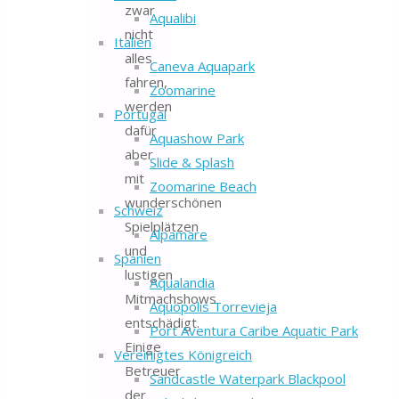
zwar
Aqualibi
nicht
Italien
alles
Caneva Aquapark
fahren,
Zoomarine
werden
Portugal
dafür
Aquashow Park
aber
Slide & Splash
mit
Zoomarine Beach
wunderschönen
Schweiz
Spielplätzen
Alpamare
und
Spanien
lustigen
Aqualandia
Mitmachshows
Aquopolis Torrevieja
entschädigt.
Port Aventura Caribe Aquatic Park
Einige
Vereinigtes Königreich
Betreuer
Sandcastle Waterpark Blackpool
der