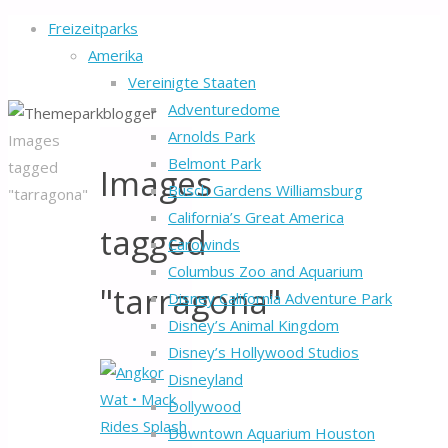
Freizeitparks
Amerika
Vereinigte Staaten
Adventuredome
Arnolds Park
Home
Images
Belmont Park
tagged
Images
Busch Gardens Williamsburg
"tarragona"
California’s Great America
tagged
Carowinds
Columbus Zoo and Aquarium
"tarragona"
Disney California Adventure Park
Disney’s Animal Kingdom
Disney’s Hollywood Studios
Disneyland
Dollywood
Downtown Aquarium Houston