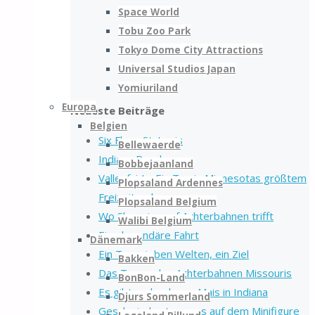
Space World
Tobu Zoo Park
Tokyo Dome City Attractions
Universal Studios Japan
Yomiuriland
Europa
Neueste Beiträge
Belgien
Six Flags St. Louis
Bellewaerde
Indiana Beach
Bobbejaanland
Valleyfair! – Ein Tag in Minnesotas größtem
Plopsaland Ardennes
Freizeitpark
Plopsaland Belgium
Wo Shopping auf Achterbahnen trifft
Walibi Belgium
Eine legendäre Fahrt
Dänemark
Ein Tag, sieben Welten, ein Ziel
Bakken
Das Tor zu den Achterbahnen Missouris
BonBon-Land
Es gibt mehr als nur Mais in Indiana
Djurs Sommerland
Geschwind unterwegs auf dem Minifigure