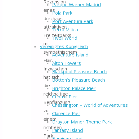
Rezension
Parque Warner Madrid
eines
Pola Park
durchaus
Port Aventura Park
attraktiven
Terra Mítica
Freizeitparks
Tivoli World
mit
Vereinigtes Königreich
sympathischem
Adventure Island
Flair.
Alton Towers
Inzwischen
Blackpool Pleasure Beach
hat sich
Botton’s Pleasure Beach
die
Brighton Palace Pier
reichhaltige
Central Pier
Bepflanzung
Chessington – World of Adventures
zu
Clarence Pier
einem
Drayton Manor Theme Park
richtigen
Fantasy Island
Park
Flamingo Land