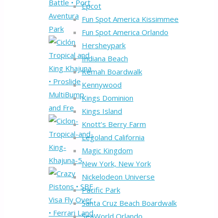
Epcot
Fun Spot America Kissimmee
Fun Spot America Orlando
Hersheypark
Indiana Beach
Kemah Boardwalk
Kennywood
Kings Dominion
Kings Island
Knott’s Berry Farm
Legoland California
Magic Kingdom
New York, New York
Nickelodeon Universe
Pacific Park
Santa Cruz Beach Boardwalk
SeaWorld Orlando