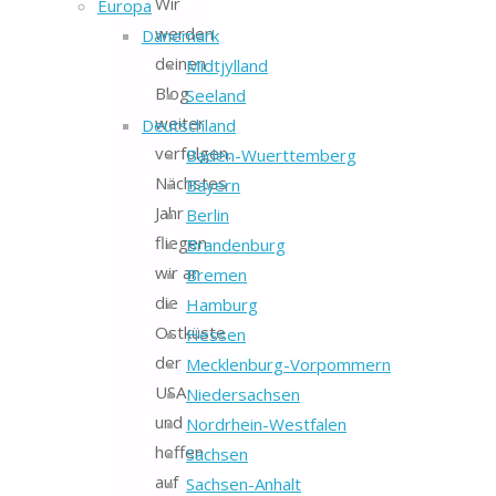
Wir
Europa
werden
Dänemark
deinen
Midtjylland
Blog
Seeland
weiter
Deutschland
verfolgen.
Baden-Wuerttemberg
Nächstes
Bayern
Jahr
Berlin
fliegen
Brandenburg
wir an
Bremen
die
Hamburg
Ostküste
Hessen
der
Mecklenburg-Vorpommern
USA
Niedersachsen
und
Nordrhein-Westfalen
hoffen
Sachsen
auf
Sachsen-Anhalt