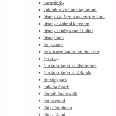
Carowinds
Worddatei
Columbus Zoo and Aquarium
und
Disney California Adventure Park
werden
Disney’s Animal Kingdom
wohl
Disney’s Hollywood Studios
im
Disneyland
Laufe
Dollywood
der
Downtown Aquarium Houston
Off-
Epcot
Season
Fun Spot America Kissimmee
endlich
Fun Spot America Orlando
ihren
Hersheypark
Weg
Indiana Beach
auf
Kemah Boardwalk
die
Kennywood
Website
Kings Dominion
finden.
Kings Island