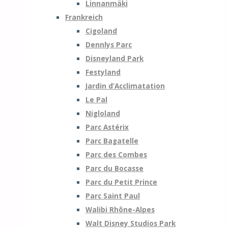
Linnanmäki
Frankreich
Cigoland
Dennlys Parc
Disneyland Park
Festyland
Jardin d’Acclimatation
Le Pal
Nigloland
Parc Astérix
Parc Bagatelle
Parc des Combes
Parc du Bocasse
Parc du Petit Prince
Parc Saint Paul
Walibi Rhône-Alpes
Walt Disney Studios Park