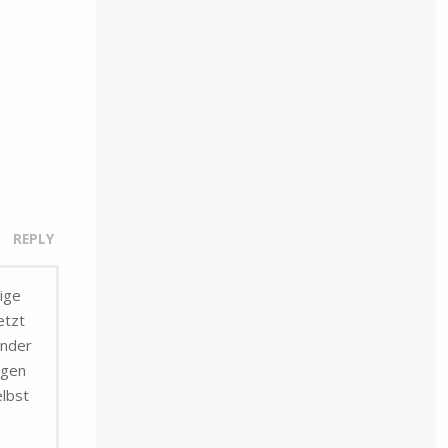
REPLY
tige
etzt
inder
igen
lbst