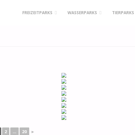
Skip
FREIZEITPARKS
WASSERPARKS
TIERPARKS
to
content
2
...
20
►