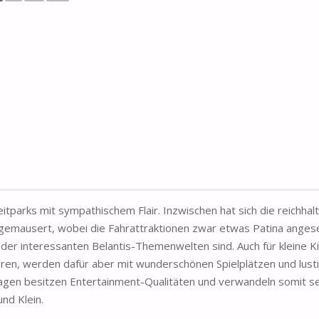
tparks mit sympathischem Flair. Inzwischen hat sich die reichhal
 gemausert, wobei die Fahrattraktionen zwar etwas Patina anges
er interessanten Belantis-Themenwelten sind. Auch für kleine K
ahren, werden dafür aber mit wunderschönen Spielplätzen und lust
agen besitzen Entertainment-Qualitäten und verwandeln somit se
nd Klein.