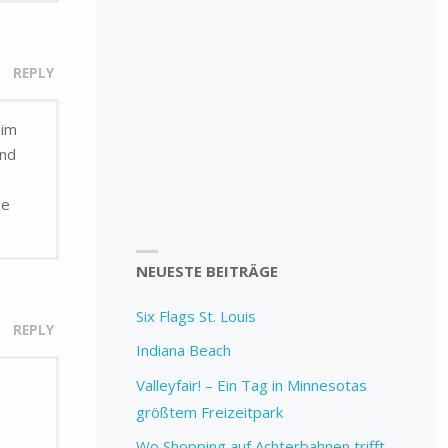
REPLY
 im
and
be
NEUESTE BEITRÄGE
Six Flags St. Louis
REPLY
Indiana Beach
Valleyfair! – Ein Tag in Minnesotas
größtem Freizeitpark
Wo Shopping auf Achterbahnen trifft