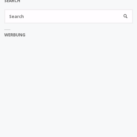
SEARCH
Se
SEARC
fo
WERBUNG