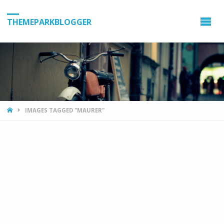
THEMEPARKBLOGGER
HOME
IMAGES TAGGED "MAURER"