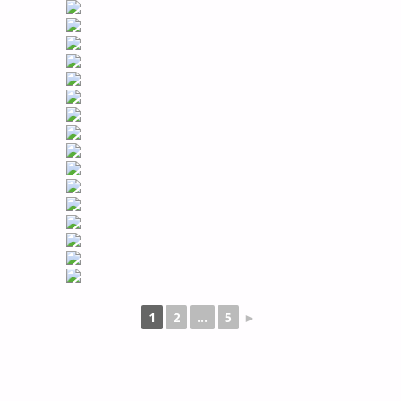
1
2
...
5
►