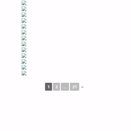
1
2
...
21
►