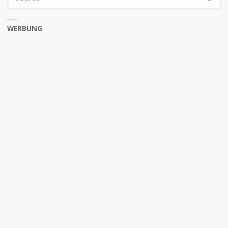
fo
WERBUNG