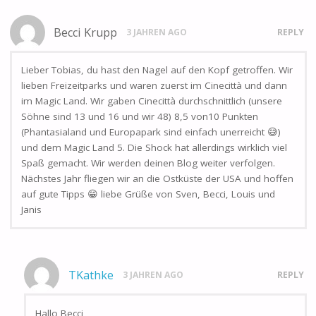
Becci Krupp
3 JAHREN AGO
REPLY
Lieber Tobias, du hast den Nagel auf den Kopf getroffen. Wir
lieben Freizeitparks und waren zuerst im Cinecittà und dann
im Magic Land. Wir gaben Cinecittà durchschnittlich (unsere
Söhne sind 13 und 16 und wir 48) 8,5 von10 Punkten
(Phantasialand und Europapark sind einfach unerreicht 😅)
und dem Magic Land 5. Die Shock hat allerdings wirklich viel
Spaß gemacht. Wir werden deinen Blog weiter verfolgen.
Nächstes Jahr fliegen wir an die Ostküste der USA und hoffen
auf gute Tipps 😁 liebe Grüße von Sven, Becci, Louis und
Janis
TKathke
3 JAHREN AGO
REPLY
Hallo Becci,