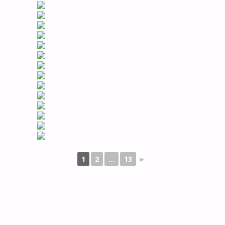
1
2
...
13
►