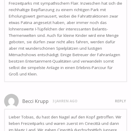
Freizeitparks mit sympathischem Flair. Inzwischen hat sich die
reichhaltige Bepflanzung zu einem richtigen Park mit
Erholungswert gemausert, wobei die Fahrattraktionen zwar
etwas Patina angesetzt haben, aber immer noch das
lohnenswerte I-Tüpfelchen der interessanten Belantis-
Themenwelten sind. Auch für kleine Kinder wird eine Menge
geboten, sie dürfen zwar nicht alles fahren, werden dafür
aber mit wunderschönen Spielplätzen und lustigen
Mitmachshows entschädigt. Einige Betreuer der Fahranlagen
besitzen Entertainment-Qualitäten und verwandeln somit
selbst die simpelste Anlage in einen Erlebnis-Parcour für
Groß und Klein.
Becci Krupp
3 JAHREN AGO
REPLY
Lieber Tobias, du hast den Nagel auf den Kopf getroffen. Wir
lieben Freizeitparks und waren zuerst im Cinecittà und dann
im Magic Land. Wir gaben Cinecittà durchschnittlich (unsere