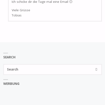
Ich schicke dir die Tage mal eine Email 🙂
Viele Grüsse
Tobias
SEARCH
Se
SEARC
fo
WERBUNG